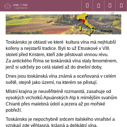
K
Přejít
Hledat
Náku
M
Přihlášen
na
o
obsah
Zpět
Zpět
košík
š
í
C
k
o
Toskánsko je oblastí ve které kultura vína má nejhlubší
p
kořeny a nejstarší tradice. Byli to už Etruskové v VIII.
o
století před Kristem, kteří zde pěstovali vinnou révu.
t
Za antického Říma se toskánská vína staly fenoménem,
ř
jenž si udržely po celá staletí až do dnešní doby.
e
Dnes jsou toskánská vína známá a oceňovaná v celém
b
světě, stejně jako území, na kterém se pěstují.
u
Místní krajina je neuvěřitelně rozmanitá, zasahuje od
j
vysokých vrcholků Apuánských Alp k mírnějším svahům
e
Chianti přes malebná údolí a jezera až po mořské
t
pobřeží.
e
Toskánsko je nepochybně srdcem italského vinařství a
n
vznikají zde věhlasná, krásná a delikátní vína.