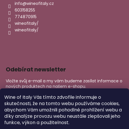
info
@
wineofitaly.cz
603158255
774870915
wineofitaly/
wineofitaly/
Odebírat newsletter
Vložte svůj e-mail a my vám budeme zasílat informace o
nových produktech na našem e-shopu.
E-mail
Wine of Italy Vás tímto zdvořile informuje o
skutečnosti, že na tomto webu používáme cookies,
abychom Vám umožnili pohodlné prohlížení webu a
PŘIHLÁSIT SE
díky analýze provozu webu neustále zlepšovali jeho
funkce, výkon a použitelnost.