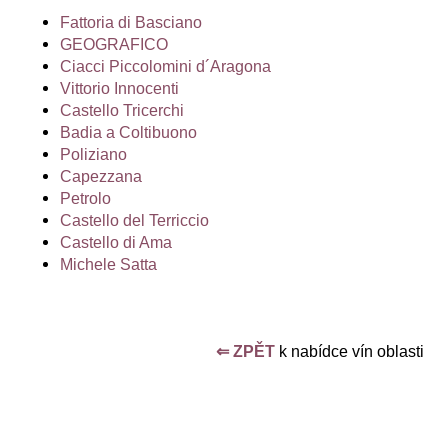
č
u
Fattoria di Basciano
j
GEOGRAFICO
e
Ciacci Piccolomini d´Aragona
m
Vittorio Innocenti
e
Castello Tricerchi
Badia a Coltibuono
Poliziano
SUSUMANIELLO
Capezzana
SALENTO
Petrolo
SERRE
IGP
Castello del Terriccio
CANTINE
Castello di Ama
DUE
Michele Satta
PALME
345
Kč
⇐ ZPĚT
k nabídce vín oblasti