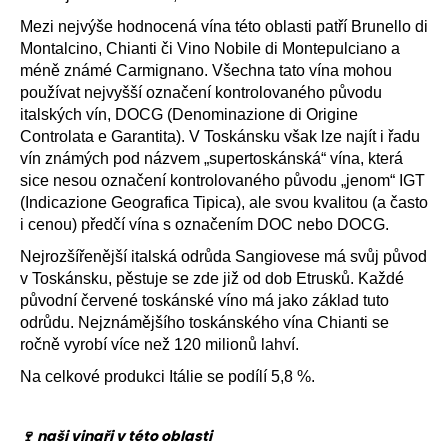
a
Mezi nejvýše hodnocená vína této oblasti patří Brunello di
j
Montalcino, Chianti či Vino Nobile di Montepulciano a
í
méně známé Carmignano. Všechna tato vína mohou
používat nejvyšší označení kontrolovaného původu
t
italských vín, DOCG (Denominazione di Origine
?
Controlata e Garantita). V Toskánsku však lze najít i řadu
vín známých pod názvem „supertoskánská“ vína, která
sice nesou označení kontrolovaného původu „jenom“ IGT
(Indicazione Geografica Tipica), ale svou kvalitou (a často
i cenou) předčí vína s označením DOC nebo DOCG.
HLEDAT
Nejrozšířenější italská odrůda Sangiovese má svůj původ
v Toskánsku, pěstuje se zde již od dob Etrusků. Každé
původní červené toskánské víno má jako základ tuto
D
odrůdu. Nejznámějšího toskánského vína Chianti se
o
ročně vyrobí více než 120 milionů lahví.
p
Na celkové produkci Itálie se podílí 5,8 %.
o
r
u
🍷 naši vinaři v této oblasti