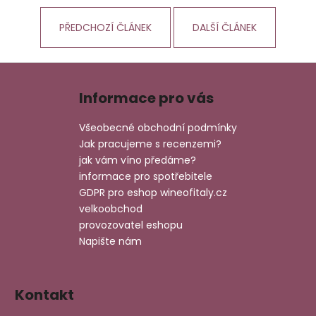
PŘEDCHOZÍ ČLÁNEK
DALŠÍ ČLÁNEK
Z
á
Informace pro vás
p
a
Všeobecné obchodní podmínky
t
Jak pracujeme s recenzemi?
í
jak vám víno předáme?
informace pro spotřebitele
GDPR pro eshop wineofitaly.cz
velkoobchod
provozovatel eshopu
Napište nám
Kontakt