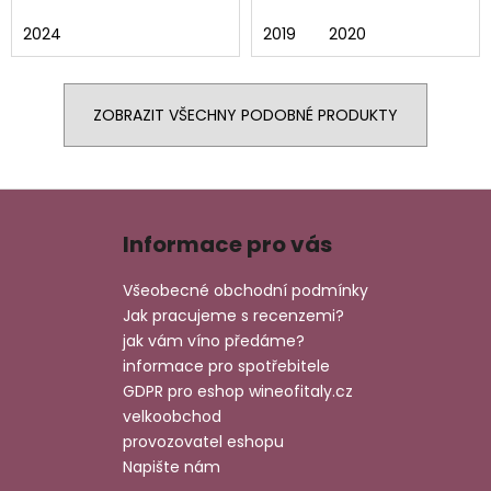
2024
2019
2020
ZOBRAZIT VŠECHNY PODOBNÉ PRODUKTY
Z
á
Informace pro vás
p
a
Všeobecné obchodní podmínky
t
Jak pracujeme s recenzemi?
í
jak vám víno předáme?
informace pro spotřebitele
GDPR pro eshop wineofitaly.cz
velkoobchod
provozovatel eshopu
Napište nám