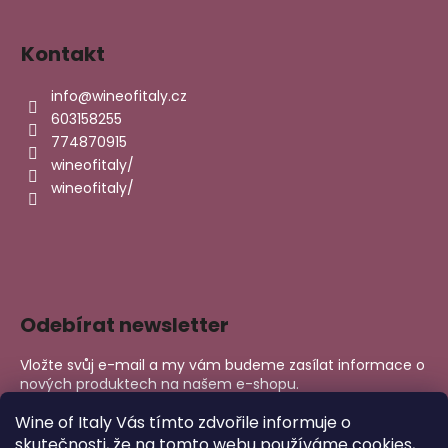
Kontakt
info
@
wineofitaly.cz
603158255
774870915
wineofitaly/
wineofitaly/
Odebírat newsletter
Vložte svůj e-mail a my vám budeme zasílat informace o
nových produktech na našem e-shopu.
E-mail
Wine of Italy Vás tímto zdvořile informuje o
skutečnosti, že na tomto webu používáme cookies,