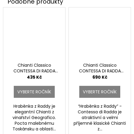
Chianti Classico
Chianti Classico
CONTESSA DI RADDA
CONTESSA DI RADDA
DOCG*.
Riserva DOCG.
435 Kč
690 Kč
VYBERTE ROČNÍK
VYBERTE ROČNÍK
Hraběnka z Raddy je
“Hraběnka z Raddy” -
elegantní Chianti z
Contessa di Radda je
vinařství Geografico.
atraktivní a velmi
Pocta malebnému
příjemné klasické Chianti
Toskánsku a oblasti...
z...