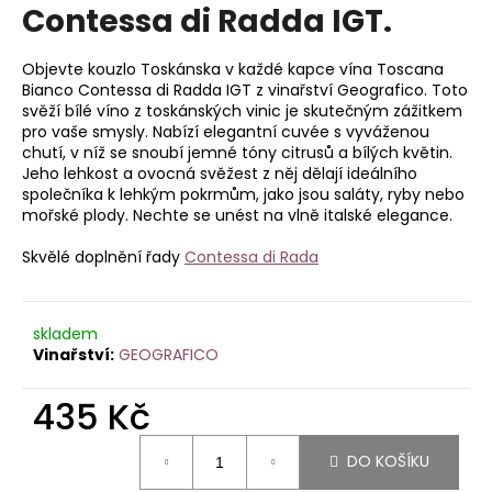
je
Contessa di Radda IGT.
a
0,0
z
j
5
Objevte kouzlo Toskánska v každé kapce vína Toscana
í
hvězdiček.
Bianco Contessa di Radda IGT z vinařství Geografico. Toto
t
svěží bílé víno z toskánských vinic je skutečným zážitkem
pro vaše smysly. Nabízí elegantní cuvée s vyváženou
?
chutí, v níž se snoubí jemné tóny citrusů a bílých květin.
Jeho lehkost a ovocná svěžest z něj dělají ideálního
společníka k lehkým pokrmům, jako jsou saláty, ryby nebo
mořské plody. Nechte se unést na vlně italské elegance.
HLEDAT
Skvělé doplnění řady
Contessa di Rada
skladem
D
GEOGRAFICO
o
p
435 Kč
o
r
Měrná
DO KOŠÍKU
cena:
u