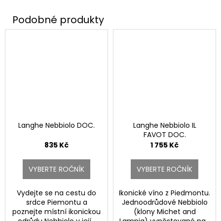
Langhe Nebbiolo DOC.
Langhe Nebbiolo IL
FAVOT DOC.
835 Kč
1 755 Kč
VYBERTE ROČNÍK
VYBERTE ROČNÍK
Vydejte se na cestu do
Ikonické víno z Piedmontu.
srdce Piemontu a
Jednoodrůdové Nebbiolo
poznejte místní ikonickou
(klony Michet and
odrůdu Nebbiolo v její...
Lampia) vypěstované na...