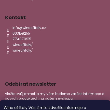
Kontakt
info
@
wineofitaly.cz
603158255
774870915
wineofitaly/
wineofitaly/
Odebírat newsletter
Vložte svůj e-mail a my vám budeme zasílat informace o
nových produktech na našem e-shopu.
E-mail
Wine of Italy Vás tímto zdvořile informuje o