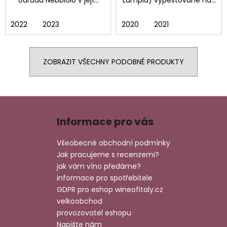
2022
2023
2020
2021
ZOBRAZIT VŠECHNY PODOBNÉ PRODUKTY
Z
á
Informace pro vás
p
a
Všeobecné obchodní podmínky
t
Jak pracujeme s recenzemi?
í
jak vám víno předáme?
informace pro spotřebitele
GDPR pro eshop wineofitaly.cz
velkoobchod
provozovatel eshopu
Napište nám