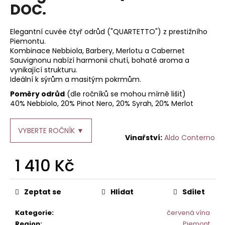
je
DOC.
a
0,0
z
j
5
Elegantní cuvée čtyř odrůd ("QUARTETTO") z prestižního
í
hvězdiček.
Piemontu.
t
Kombinace Nebbiola, Barbery, Merlotu a Cabernet
Sauvignonu nabízí harmonii chutí, bohaté aroma a
?
vynikající strukturu.
Ideální k sýrům a masitým pokrmům.
Poměry odrůd
(dle ročníků se mohou mírně lišit)
40% Nebbiolo, 20% Pinot Nero, 20% Syrah, 20% Merlot
HLEDAT
VYBERTE ROČNÍK ▼
Aldo Conterno
D
1 410 Kč
o
Měrná
p
cena:
o
Zeptat se
Hlídat
Sdílet
r
Kategorie
:
červená vína
u
Region
:
Piemont