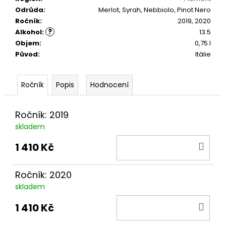
č
Odrůda
:
Merlot, Syrah, Nebbiolo, Pinot Nero
u
Ročník
:
2019, 2020
j
?
Alkohol
:
13.5
e
Objem
:
0,75 l
m
Původ
:
Itálie
e
Popis
Hodnocení
MONTEPULCIANO
D
´ABRUZZO
RIPAROSSO
Ročník: 2019
DOC.
skladem
295
DO
Kč
1 410 Kč
KOŠ
Ročník: 2020
skladem
DO
1 410 Kč
KOŠ