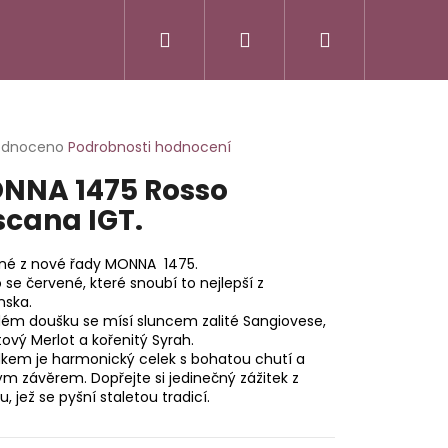
Hledat
Přihlášení
Nákupní
košík
rné
odnoceno
Podrobnosti hodnocení
cení
NNA 1475 Rosso
ktu
scana IGT.
né z nové řady MONNA 1475.
ček.
o se červené, které snoubí to nejlepší z
nska.
dém doušku se mísí sluncem zalité Sangiovese,
vý Merlot a kořenitý Syrah.
dkem je harmonický celek s bohatou chutí a
m závěrem. Dopřejte si jedinečný zážitek z
u, jež se pyšní staletou tradicí.
SSO ITALIANO