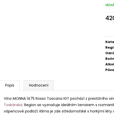
529 Kč
249 Kč
skla
42
Měr
cena
Kate
Regi
Odr
Ročn
Alko
Pův
Popis
Hodnocení
Víno MONNA 1475 Rosso Toscana IGT pochází z prestižního vin
Toskánska
. Region se vyznačuje ideálním terroirem s rozmanitý
vápencové podloží. Klima je zde středomořské s horkými léty 