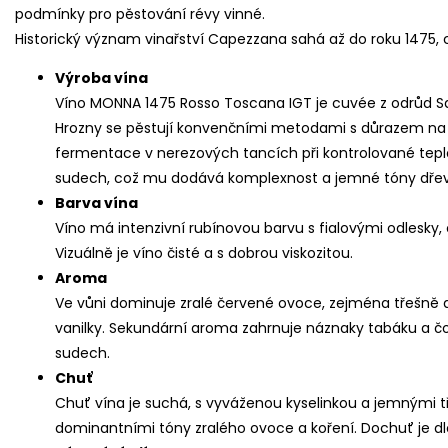
podmínky pro pěstování révy vinné.
Historický význam vinařství Capezzana sahá až do roku 1475, c
Výroba vína
Víno MONNA 1475 Rosso Toscana IGT je cuvée z odrůd San
Hrozny se pěstují konvenčními metodami s důrazem na še
fermentace v nerezových tancích při kontrolované tepl
sudech, což mu dodává komplexnost a jemné tóny dřev
Barva vína
Víno má intenzivní rubínovou barvu s fialovými odlesky,
Vizuálně je víno čisté a s dobrou viskozitou.
Aroma
Ve vůni dominuje zralé červené ovoce, zejména třešně a
vanilky. Sekundární aroma zahrnuje náznaky tabáku a čo
sudech.
Chuť
Chuť vína je suchá, s vyváženou kyselinkou a jemnými tří
dominantními tóny zralého ovoce a koření. Dochuť je d