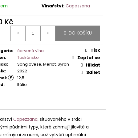
dem
Capezzana
0 Kč
ná
DO KOŠÍKU
:
Tisk
gorie
:
červená vína
on
:
Toskánsko
Zeptat se
ůda
:
Sangiovese, Merlot, Syrah
Hlídat
ík
:
2022
Sdílet
?
hol
:
12,5
od
:
Itálie
ařství
Capezzana
, situovaného v srdci
mi půdními typy, které zahrnují jílovité a
a mírnými zimami, což vytváří optimální