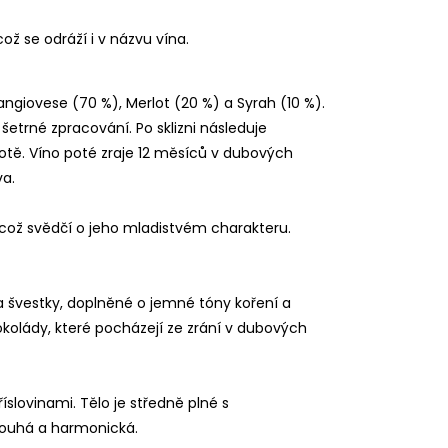
ož se odráží i v názvu vína.
giovese (70 %), Merlot (20 %) a Syrah (10 %).
trné zpracování. Po sklizni následuje
otě. Víno poté zraje 12 měsíců v dubových
a.
 což svědčí o jeho mladistvém charakteru.
 švestky, doplněné o jemné tóny koření a
kolády, které pocházejí ze zrání v dubových
slovinami. Tělo je středně plné s
louhá a harmonická.