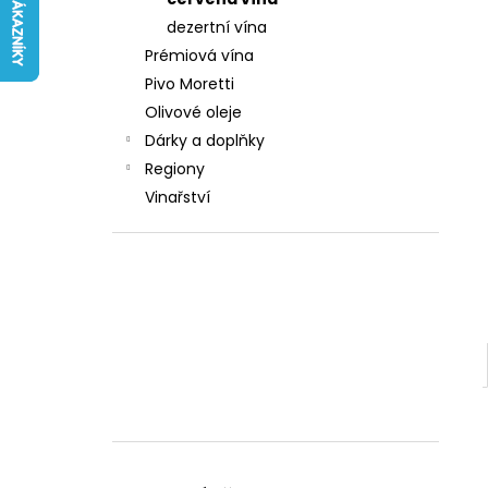
242 Kč
l
dezertní vína
Prémiová vína
Pivo Moretti
Olivové oleje
Dárky a doplňky
Regiony
Vinařství