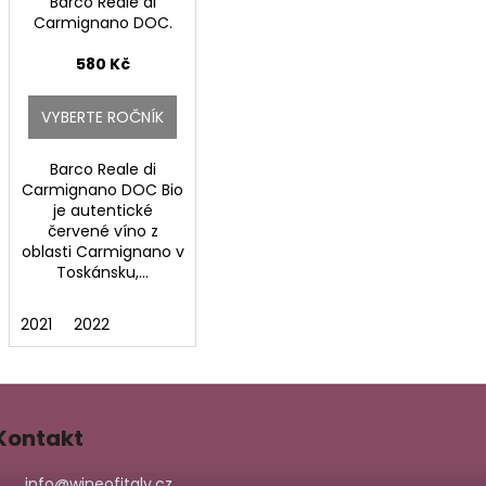
Barco Reale di
Carmignano DOC.
580 Kč
VYBERTE ROČNÍK
Barco Reale di
Carmignano DOC Bio
je autentické
červené víno z
oblasti Carmignano v
Toskánsku,...
2021
2022
Kontakt
info
@
wineofitaly.cz