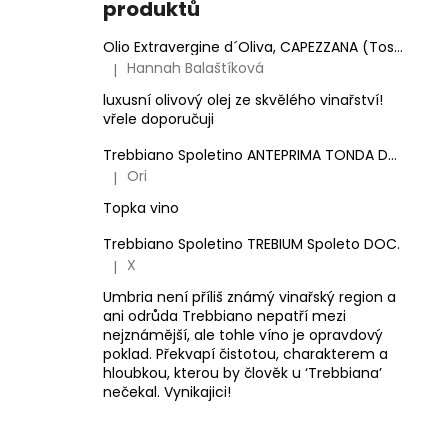
produktů
Olio Extravergine d´Oliva, CAPEZZANA (Toskánsko) - 0,5 l
Hannah Balaštíková
|
Hodnocení produktu je 5 z 5 hvězdiček.
luxusní olivový olej ze skvělého vinařství!
vřele doporučuji
Trebbiano Spoletino ANTEPRIMA TONDA DOC.
Ori
|
Hodnocení produktu je 5 z 5 hvězdiček.
Topka vino
Trebbiano Spoletino TREBIUM Spoleto DOC.
X
|
Hodnocení produktu je 5 z 5 hvězdiček.
Umbria není příliš známý vinařský region a
ani odrůda Trebbiano nepatří mezi
nejznámější, ale tohle víno je opravdový
poklad. Překvapí čistotou, charakterem a
hloubkou, kterou by člověk u ‘Trebbiana’
nečekal. Vynikajici!