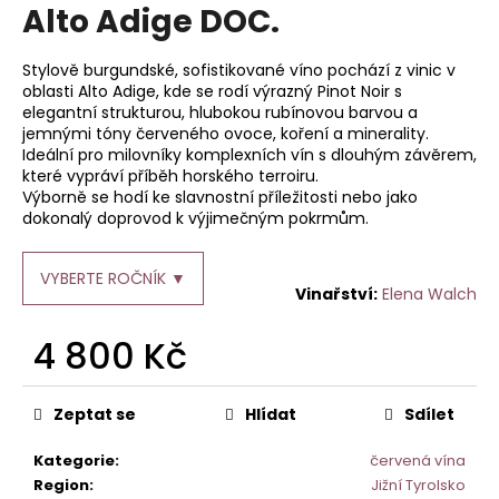
je
Alto Adige DOC.
a
0,0
z
j
5
Stylově burgundské, sofistikované víno pochází z vinic v
í
hvězdiček.
oblasti Alto Adige, kde se rodí výrazný Pinot Noir s
t
elegantní strukturou, hlubokou rubínovou barvou a
jemnými tóny červeného ovoce, koření a minerality.
?
Ideální pro milovníky komplexních vín s dlouhým závěrem,
které vypráví příběh horského terroiru.
Výborně se hodí ke slavnostní příležitosti nebo jako
dokonalý doprovod k výjimečným pokrmům.
HLEDAT
VYBERTE ROČNÍK ▼
Elena Walch
4 800 Kč
D
o
Měrná
p
cena:
Zeptat se
Hlídat
Sdílet
o
r
Kategorie
:
červená vína
u
Region
:
Jižní Tyrolsko