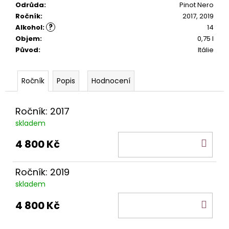
č
Odrůda
:
Pinot Nero
u
Ročník
:
2017, 2019
j
?
Alkohol
:
14
e
Objem
:
0,75 l
m
Původ
:
Itálie
e
Popis
Hodnocení
SUSUMANIELLO
SALENTO
SERRE
Ročník: 2017
IGP
skladem
345
Kč
DO
4 800 Kč
KOŠ
Ročník: 2019
skladem
DO
4 800 Kč
KOŠ