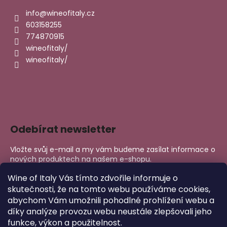
info
@
wineofitaly.cz
603158255
774870915
wineofitaly/
wineofitaly/
Odebírat newsletter
Vložte svůj e-mail a my vám budeme zasílat informace o
nových produktech na našem e-shopu.
E-mail
Wine of Italy Vás tímto zdvořile informuje o
skutečnosti, že na tomto webu používáme cookies,
abychom Vám umožnili pohodlné prohlížení webu a
PŘIHLÁSIT SE
díky analýze provozu webu neustále zlepšovali jeho
funkce, výkon a použitelnost.