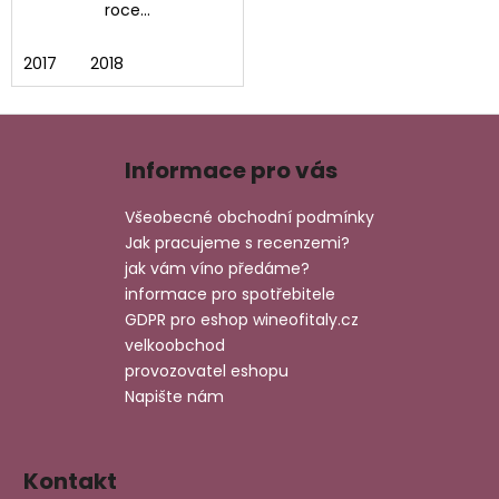
roce...
2017
2018
Z
á
Informace pro vás
p
a
Všeobecné obchodní podmínky
t
Jak pracujeme s recenzemi?
í
jak vám víno předáme?
informace pro spotřebitele
GDPR pro eshop wineofitaly.cz
velkoobchod
provozovatel eshopu
Napište nám
Kontakt