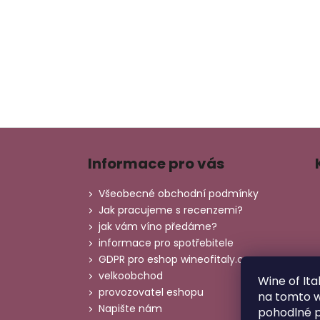
Z
á
Informace pro vás
p
a
Všeobecné obchodní podmínky
t
Jak pracujeme s recenzemi?
í
jak vám víno předáme?
informace pro spotřebitele
GDPR pro eshop wineofitaly.cz
velkoobchod
Wine of Ita
provozovatel eshopu
na tomto 
Napište nám
pohodlné p