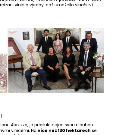
nizaci vinic a výroby, což umožnilo vinařství
í
egionu Abruzzo, je proslulé nejen svou dlouhou
anými vinicemi. Na
více než 130 hektarech
se