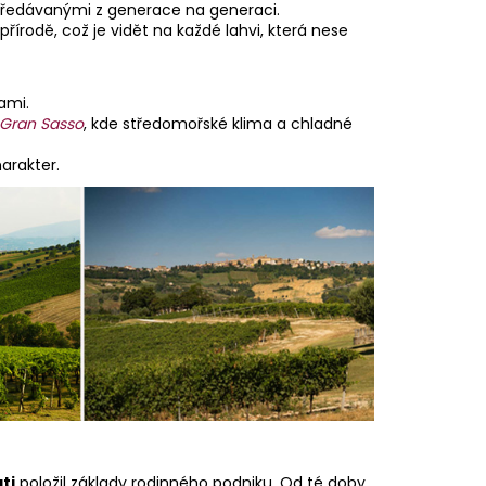
 předávanými z generace na generaci.
přírodě, což je vidět na každé lahvi, která nese
ami.
Gran Sasso
, kde středomořské klima a chladné
arakter.
ti
položil základy rodinného podniku. Od té doby