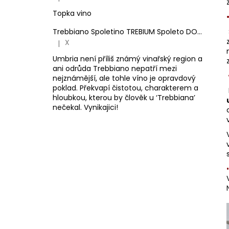
Hodnocení produktu je 5 z 5 hvězdiček.
Topka vino
Trebbiano Spoletino TREBIUM Spoleto DOC.
Antone
X
|
Hodnocení produktu je 5 z 5 hvězdiček.
Umbria není příliš známý vinařský region a
ani odrůda Trebbiano nepatří mezi
nejznámější, ale tohle víno je opravdový
poklad. Překvapí čistotou, charakterem a
hloubkou, kterou by člověk u ‘Trebbiana’
nečekal. Vynikajici!