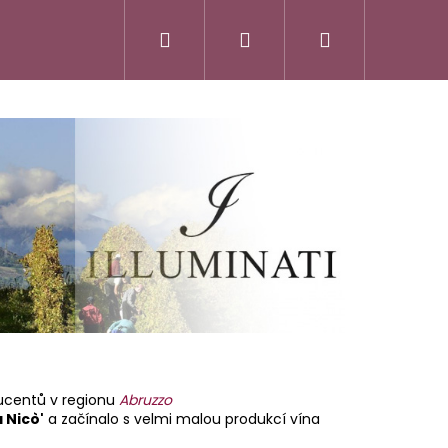
Hledat
Přihlášení
Nákupní
košík
ducentů v regionu
Abruzzo
a Nicò'
a začínalo s velmi malou produkcí vína
SSO ITALIANO
FATTORIA