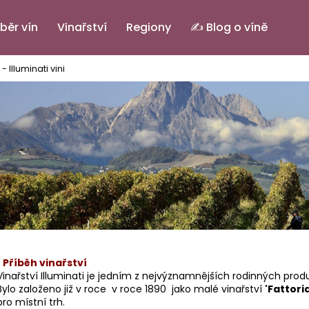
běr vín
Vinařství
Regiony
✍️ Blog o víně
 Illuminati vini
Co potřebujete najít?
HLEDAT
Doporučujeme
•
Příběh vinařství
Vinařství Illuminati je jedním z nejvýznamnějších rodinných pro
Bylo založeno již v roce v roce 1890 jako malé vinařství
'Fattori
PINOT GRIGIO ALTO ADIGE DOC.
ELENA
IL BASTARDO RO
pro místní trh.