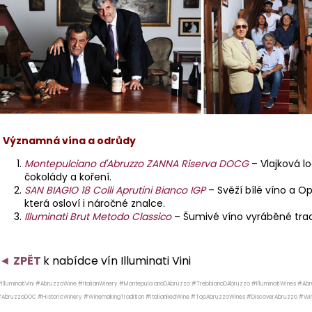
•
Významná vína a odrůdy
Montepulciano d'Abruzzo ZANNA Riserva DOCG
– Vlajková lo
čokolády a koření.
SAN BIAGIO 18 Colli Aprutini Bianco IGP
– Svěží bílé víno a
Op
která osloví i náročné znalce.
Illuminati Brut Metodo Classico
– Šumivé víno vyráběné tradič
◄
ZPĚT
k nabídce vín Illuminati Vini
IlluminatiVini #AbruzzoWine #ItalianWinery #MontepulcianoDAbruzzo #TrebbianoDAbruzzo #IlluminatiWines #Abru
AbruzzoDOC #HistoricWinery #WinemakingTradition #ItalianRedWine #TopAbruzzoWines #DiscoverAbruzzo #Wine