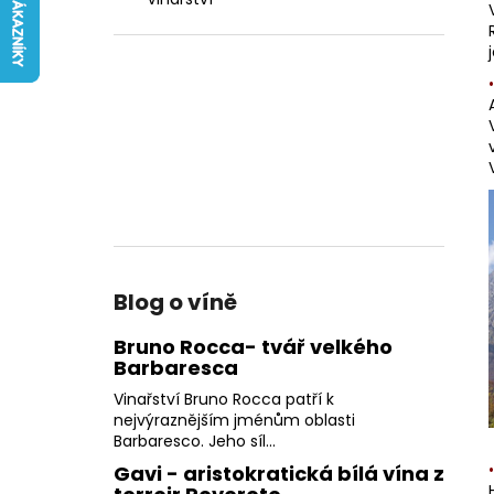
FATTORIA DI BASCIANO
l
242 Kč
Blog o víně
Bruno Rocca- tvář velkého
Barbaresca
Vinařství Bruno Rocca patří k
nejvýraznějším jménům oblasti
Barbaresco. Jeho síl...
Gavi - aristokratická bílá vína z