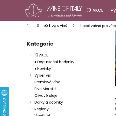
K
Přejít
na
o
💥 AKCE
Vý
obsah
Zpět
Zpět
š
do
do
í
Domů
✍️ Blog o víně
Století vášně pro víno -
k
obchodu
obchodu
P
o
Kategorie
Přeskočit
s
kategorie
t
💥 AKCE
r
♦ Degustační bedýnky
a
♦ Novinky
n
Výběr vín
n
Prémiová vína
í
Pivo Moretti
p
Olivové oleje
a
Dárky a doplňky
n
Regiony
PINOT GRIGIO LA BASTARDA IGT
e
Vinařství