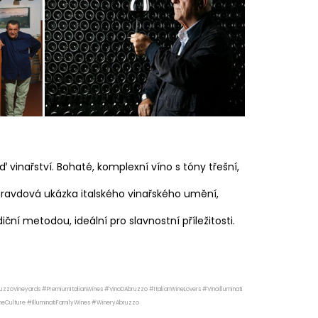
ď vinařství. Bohaté, komplexní víno s tóny třešní,
ravdová ukázka italského vinařského umění,
ní metodou, ideální pro slavnostní příležitosti.
zzoVineyards #PremiumItalianWines #VinoDAbruzzo #ItalianWineLovers #VinoIlluminati
Culture #IlluminatiFamilyWines #WineryAbruzzo