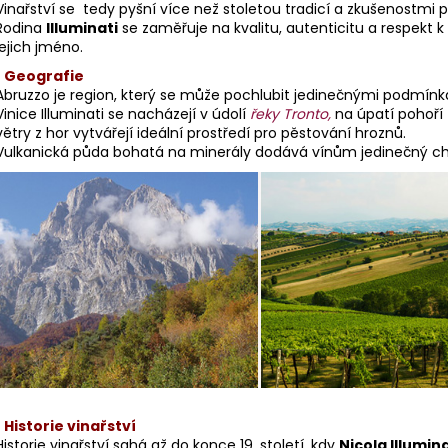
WALCH
DI BASCIANO
Vinařství se tedy pyšní více než stoletou tradicí a zkušenostmi
529 Kč
249 Kč
Rodina
Illuminati
se zaměřuje na kvalitu, autenticitu a respekt k 
jejich jméno.
•
Geografie
Abruzzo je region, který se může pochlubit jedinečnými podmínk
Vinice Illuminati se nacházejí v údolí
řeky Tronto
,
na úpatí pohoří
větry z hor vytvářejí ideální prostředí pro pěstování hroznů.
Vulkanická půda bohatá na minerály dodává vínům jedinečný ch
•
Historie vinařství
Historie vinařství sahá až do konce 19. století, kdy
Nicola Illumina