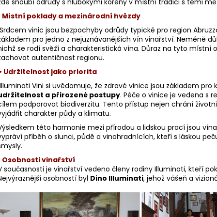
zde snoubí odrůdy s hlubokými kořeny v místní tradici s těmi me
• Místní poklady a mezinárodní hvězdy
Srdcem vinic jsou bezpochyby odrůdy typické pro region Abruzz
lli San Marco
základem pro jedno z nejuznávanějších vín vinařství. Neméně důle
nichž se rodí svěží a charakteristická vína. Důraz na tyto místní
zachovat autentičnost regionu.
• Udržitelnost jako priorita
Illuminati Vini si uvědomuje, že zdravé vinice jsou základem pro k
udržitelnost a přirozené postupy
. Péče o vinice je vedena s 
cílem podporovat biodiverzitu. Tento přístup nejen chrání život
vyjádřit charakter půdy a klimatu.
Výsledkem této harmonie mezi přírodou a lidskou prací jsou vína
vypráví příběh o slunci, půdě a vinohradnících, kteří s láskou pečuj
smysly.
•
Osobnosti vinařství
V současnosti je vinařství vedeno členy rodiny Illuminati, kteří p
Nejvýraznější osobností byl
Dino Illuminati
, jehož vášeň a vizion