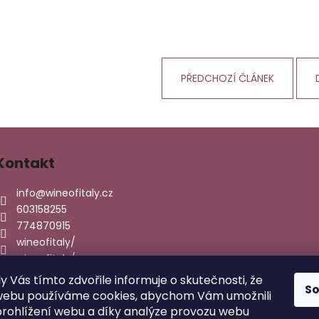
PŘEDCHOZÍ ČLÁNEK
Kontakt
info
@
wineofitaly.cz
603158255
774870915
wineofitaly/
wineofitaly/
ly Vás tímto zdvořile informuje o skutečnosti, že
S
webu používáme cookies, abychom Vám umožnili
rohlížení webu a díky analýze provozu webu