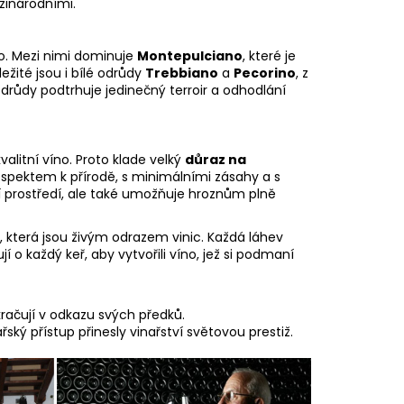
zinárodními.
o. Mezi nimi dominuje
Montepulciano
, které je
žité jsou i bílé odrůdy
Trebbiano
a
Pecorino
, z
 odrůdy podtrhuje jedinečný terroir a odhodlání
valitní víno. Proto klade velký
důraz na
respektem k přírodě, s minimálními zásahy a s
ní prostředí, ale také umožňuje hroznům plně
, která jsou živým odrazem vinic. Každá láhev
í o každý keř, aby vytvořili víno, jež si podmaní
okračují v odkazu svých předků.
ářský přístup přinesly vinařství světovou prestiž.