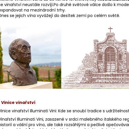
se vinařství neustále rozvíjí.Po druhé světové válce došlo k moder
expandovat na mezinárodní trhy.
Dnes se jejich vína vyvážejí do desítek zemí po celém světě.
Capezzana
•
Vinice vinařství
Vinice vinařství Illuminati Vini: Kde se snoubí tradice s udržitelnost
Vinařství Illuminati Vini, zasazené v srdci malebného italského r
nelli San Marco
historií a vášní pro víno, ale také rozsáhlými a pečlivě opečováv