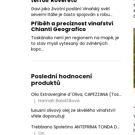
terroir Rovereto
Gavi jako životní poslání Vinařský svět
severní Itálie je často spojován s robu...
Příběh a preciznost vinařství
Chianti Geografico
Toskánsko není jen regionem na mapě, je
to stav mysli vytesaný do zvlněných
kopc...
Poslední hodnocení
produktů
Olio Extravergine d´Oliva, CAPEZZANA (Toskánsko) - 0,5 l
Hannah Balaštíková
|
Hodnocení produktu je 5 z 5 hvězdiček.
luxusní olivový olej ze skvělého vinařství!
vřele doporučuji
Trebbiano Spoletino ANTEPRIMA TONDA DOC.
Anto
Ori
|