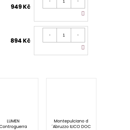
949 Kč
DO
KOŠÍKU
894 Kč
DO
KOŠÍKU
LUMEN
Montepulciano d
Controguerra
´Abruzzo ILICO DOC