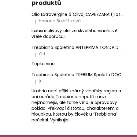
produktů
Olio Extravergine d´Oliva, CAPEZZANA (Toskánsko) - 0,5 l
Hannah Balaštíková
|
Hodnocení produktu je 5 z 5 hvězdiček.
luxusní olivový olej ze skvělého vinařství!
vřele doporučuji
Trebbiano Spoletino ANTEPRIMA TONDA DOC.
Ori
|
Hodnocení produktu je 5 z 5 hvězdiček.
Topka vino
Trebbiano Spoletino TREBIUM Spoleto DOC.
X
|
Hodnocení produktu je 5 z 5 hvězdiček.
Umbria není příliš známý vinařský region a
ani odrůda Trebbiano nepatří mezi
nejznámější, ale tohle víno je opravdový
poklad. Překvapí čistotou, charakterem a
hloubkou, kterou by člověk u ‘Trebbiana’
nečekal. Vynikajici!