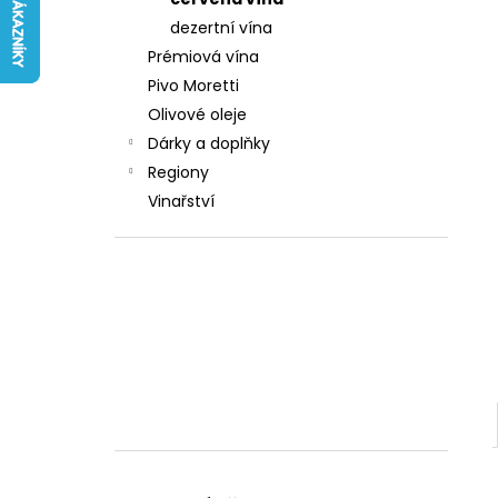
242 Kč
l
dezertní vína
Prémiová vína
Pivo Moretti
Olivové oleje
Dárky a doplňky
Regiony
Vinařství