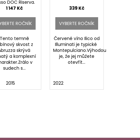
sso DOC Riserva.
1 147 Kč
339 Kč
YBERTE ROČNÍK
VYBERTE ROČNÍK
Tento temně
Červené víno Ilico od
bínový skvost z
Illuminati je typické
Abruzza skrývá
Montepulciano.Výhodou
atý a komplexní
je, že jej můžete
harakter.Zrálo v
otevřít...
sudech s...
2015
2022