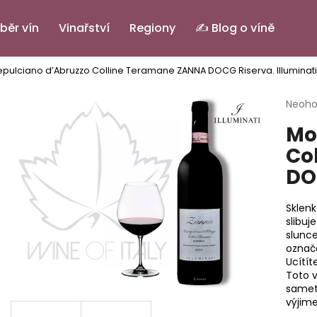
běr vín
Vinařství
Regiony
✍️ Blog o víně
pulciano d’Abruzzo Colline Teramane ZANNA DOCG Riserva.
Illuminati
Co potřebujete najít?
Průmě
Neoh
hodno
Mo
produ
HLEDAT
je
Co
0,0
DO
z
5
Doporučujeme
hvězdi
Sklen
slibuj
slunce
označ
Ucítít
Toto 
samet
výjime
PINOT GRIGIO ALTO ADIGE DOC.
IL BASTARDO RO