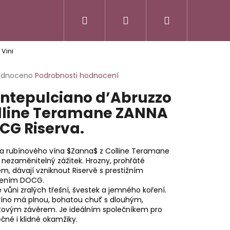
Hledat
Přihlášení
Nákupní
 Vini
košík
rné
odnoceno
Podrobnosti hodnocení
cení
ntepulciano d’Abruzzo
ktu
lline Teramane ZANNA
CG Riserva.
ček.
ka rubínového vína
$Zanna$
z Colline Teramane
e nezaměnitelný zážitek. Hrozny, prohřáté
m, dávají vzniknout Riservě s prestižním
ením DOCG.
e vůni zralých třešní, švestek a jemného koření.
víno má plnou, bohatou chuť s dlouhým,
ovým závěrem. Je ideálním společníkem pro
čné i klidné okamžiky.
SSO ITALIANO