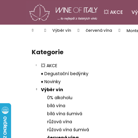
K
Přejít
na
o
💥 AKCE
Vý
obsah
Zpět
Zpět
š
do
do
í
Domů
Výběr vín
červená vína
Monte
k
obchodu
obchodu
P
o
Kategorie
Přeskočit
s
kategorie
t
💥 AKCE
r
♦ Degustační bedýnky
a
♦ Novinky
n
Výběr vín
n
0% alkoholu
í
bílá vína
p
bílá vína šumivá
a
růžová vína
n
růžová vína šumivá
PINOT GRIGIO LA BASTARDA IGT
e
červená vína