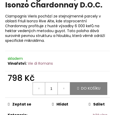
je
Isonzo Chardonnay D.O.C.
a
0,0
z
j
5
Ciampagnis Vieris pochází ze stejnojmenné parcely v
í
hvězdiček.
oblasti Friuli Isonzo Rive Alte, kde stoprocentní
t
Chardonnay profituje z husté výsadby 6 000 keřů na
hektar vedených metodou guyot. Tato poloha dává
?
surovině pevnou strukturu a hloubku, která věrně odráží
specifické mikroklima.
skladem
HLEDAT
Vie di Romans
798 Kč
D
Měrná
o
DO KOŠÍKU
cena:
p
o
r
Zeptat se
Hlídat
Sdílet
u
Kategorie
:
bílá vína