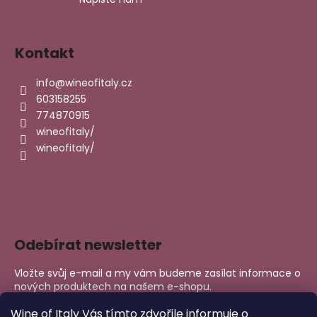
Kontakt
info
@
wineofitaly.cz
603158255
774870915
wineofitaly/
wineofitaly/
Odebírat newsletter
Vložte svůj e-mail a my vám budeme zasílat informace o
nových produktech na našem e-shopu.
E-mail
Wine of Italy Vás tímto zdvořile informuje o