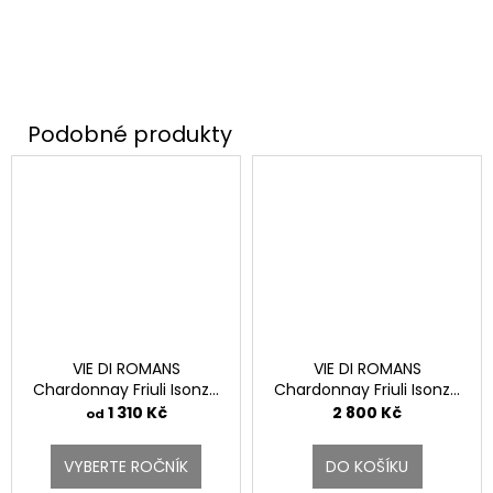
VIE DI ROMANS
VIE DI ROMANS
Chardonnay Friuli Isonzo
Chardonnay Friuli Isonzo
DOC.
DOC Magnum
1 310 Kč
2 800 Kč
od
VYBERTE ROČNÍK
DO KOŠÍKU