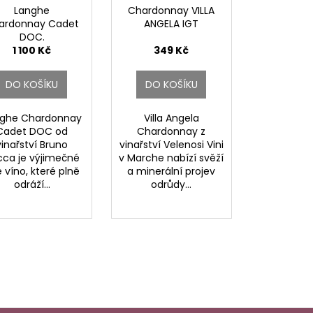
Langhe
Chardonnay VILLA
ardonnay Cadet
ANGELA IGT
DOC.
1 100 Kč
349 Kč
DO KOŠÍKU
DO KOŠÍKU
ghe Chardonnay
Villa Angela
Cadet DOC od
Chardonnay z
vinařství Bruno
vinařství Velenosi Vini
cca je výjimečné
v Marche nabízí svěží
é víno, které plně
a minerální projev
odráží...
odrůdy...