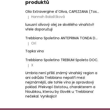
produktů
Olio Extravergine d´Oliva, CAPEZZANA (Toskánsko) - 0,5 l
Hannah Balaštíková
|
Hodnocení produktu je 5 z 5 hvězdiček.
luxusní olivový olej ze skvělého vinařství!
vřele doporučuji
Trebbiano Spoletino ANTEPRIMA TONDA DOC.
Ori
|
Hodnocení produktu je 5 z 5 hvězdiček.
Topka vino
Trebbiano Spoletino TREBIUM Spoleto DOC.
X
|
Hodnocení produktu je 5 z 5 hvězdiček.
Umbria není příliš známý vinařský region a
ani odrůda Trebbiano nepatří mezi
nejznámější, ale tohle víno je opravdový
poklad. Překvapí čistotou, charakterem a
hloubkou, kterou by člověk u ‘Trebbiana’
nečekal. Vynikajici!