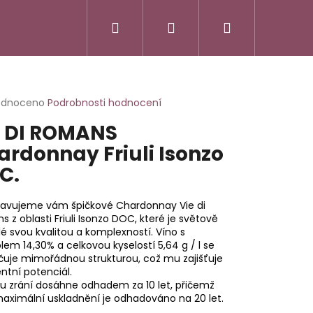
Hledat
Přihlášení
Nákupní
košík
rné
odnoceno
Podrobnosti hodnocení
cení
E DI ROMANS
ktu
ardonnay Friuli Isonzo
C.
ček.
tavujeme vám špičkové Chardonnay Vie di
 z oblasti Friuli Isonzo DOC, které je světově
lé svou kvalitou a komplexností. Víno s
lem 14,30% a celkovou kyselostí 5,64 g / l se
čuje mimořádnou strukturou, což mu zajišťuje
ntní potenciál.
u zrání dosáhne odhadem za 10 let, přičemž
aximální uskladnění je odhadováno na 20 let.
SSO ITALIANO