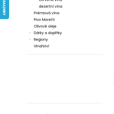
242 Kč
l
dezertní vína
Prémiová vína
Pivo Moretti
Olivové oleje
Dárky a doplňky
Regiony
Vinařství