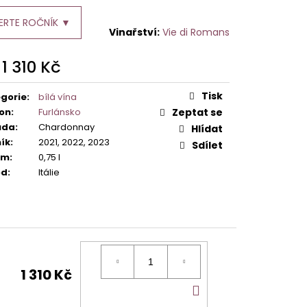
ERTE ROČNÍK ▼
Vie di Romans
d
1 310 Kč
ná
:
Tisk
gorie
:
bílá vína
on
:
Furlánsko
Zeptat se
ůda
:
Chardonnay
Hlídat
ík
:
2021, 2022, 2023
Sdílet
em
:
0,75 l
od
:
Itálie
1 310 Kč
DO