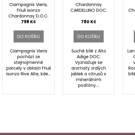
Ciampagnis Vieris,
Chardonnay
Friuli Isonzo
CARDELLINO DOC.
Ch
Chardonnay D.O.C.
798 Kč
780 Kč
DO KOŠÍKU
DO KOŠÍKU
Ciampagnis Vieris
Suché bílé z Alto
Lan
pochází ze
Adige DOC.
stejnojmenné
Vyznačuje se
parcely v oblasti Friuli
aromaty zralých
Ro
Isonzo Rive Alte, kde...
jablek a citrusů s
bíl
minerálními
podtóny....