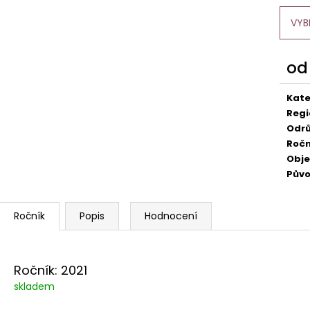
529 Kč
249 Kč
VYB
o
Měr
cena
Kate
Regi
Odr
Ročn
Obj
Pův
Popis
Hodnocení
Ročník: 2021
skladem