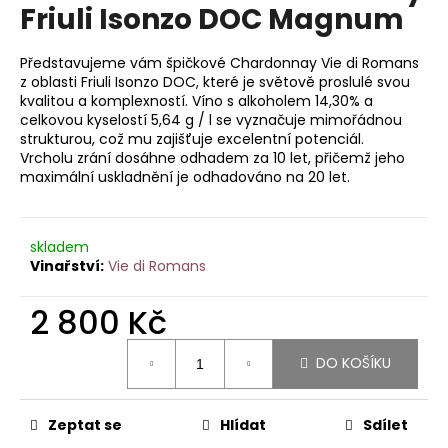
je
Friuli Isonzo DOC Magnum
a
0,0
z
j
5
Představujeme vám špičkové Chardonnay Vie di Romans
í
hvězdiček.
z oblasti Friuli Isonzo DOC, které je světově proslulé svou
t
kvalitou a komplexností. Víno s alkoholem 14,30% a
celkovou kyselostí 5,64 g / l se vyznačuje mimořádnou
?
strukturou, což mu zajišťuje excelentní potenciál.
Vrcholu zrání dosáhne odhadem za 10 let, přičemž jeho
maximální uskladnění je odhadováno na 20 let.
HLEDAT
skladem
Vie di Romans
2 800 Kč
D
o
Měrná
p
DO KOŠÍKU
cena:
o
r
Zeptat se
Hlídat
Sdílet
u