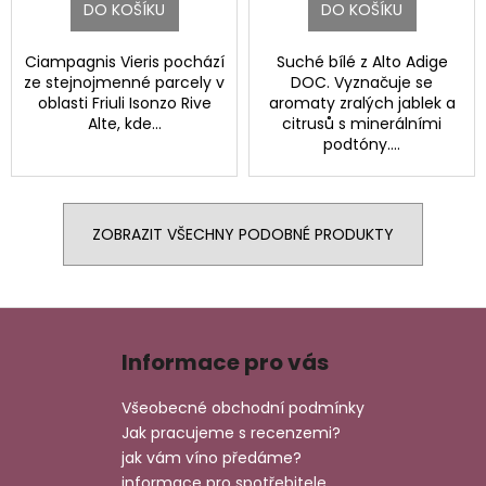
DO KOŠÍKU
DO KOŠÍKU
Ciampagnis Vieris pochází
Suché bílé z Alto Adige
ze stejnojmenné parcely v
DOC. Vyznačuje se
oblasti Friuli Isonzo Rive
aromaty zralých jablek a
Alte, kde...
citrusů s minerálními
podtóny....
ZOBRAZIT VŠECHNY PODOBNÉ PRODUKTY
Z
á
Informace pro vás
p
a
Všeobecné obchodní podmínky
t
Jak pracujeme s recenzemi?
í
jak vám víno předáme?
informace pro spotřebitele