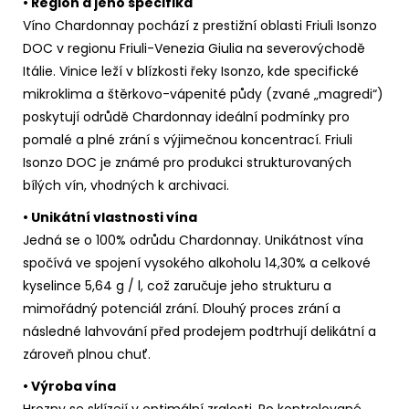
• Region a jeho specifika
Víno Chardonnay pochází z prestižní oblasti Friuli Isonzo
DOC v regionu Friuli-Venezia Giulia na severovýchodě
Itálie. Vinice leží v blízkosti řeky Isonzo, kde specifické
mikroklima a štěrkovo-vápenité půdy (zvané „magredi“)
poskytují odrůdě Chardonnay ideální podmínky pro
pomalé a plné zrání s výjimečnou koncentrací. Friuli
Isonzo DOC je známé pro produkci strukturovaných
bílých vín, vhodných k archivaci.
• Unikátní vlastnosti vína
Jedná se o 100% odrůdu Chardonnay. Unikátnost vína
spočívá ve spojení vysokého alkoholu
14,30%
a celkové
kyselince 5,64 g / l, což zaručuje jeho strukturu a
mimořádný potenciál zrání. Dlouhý proces zrání a
následné lahvování před prodejem podtrhují delikátní a
zároveň plnou chuť.
• Výroba vína
Hrozny se sklízejí v optimální zralosti. Po kontrolované