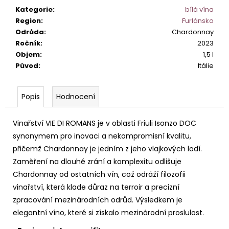
č
Kategorie
:
bílá vína
u
Region
:
Furlánsko
j
Odrůda
:
Chardonnay
e
Ročník
:
2023
m
Objem
:
1,5 l
e
Původ
:
Itálie
MONTEPULCIANO
D
Popis
Hodnocení
´ABRUZZO
RIPAROSSO
DOC.
Vinařství VIE DI ROMANS je v oblasti Friuli Isonzo DOC
295
synonymem pro inovaci a nekompromisní kvalitu,
Kč
přičemž Chardonnay je jedním z jeho vlajkových lodí.
Zaměření na dlouhé zrání a komplexitu odlišuje
Chardonnay od ostatních vín, což odráží filozofii
vinařství, která klade důraz na terroir a precizní
zpracování mezinárodních odrůd. Výsledkem je
elegantní víno, které si získalo mezinárodní proslulost.