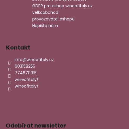
GDPR pro eshop wineofitaly.cz
velkoobchod
provozovatel eshopu
Napište nám
Kontakt
info
@
wineofitaly.cz
603158255
774870915
wineofitaly/
wineofitaly/
Odebírat newsletter