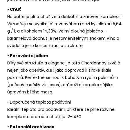
• Chuť
Na patře je plná chuť vína delikátní a zároveň komplexní.
Vyznačuje se vynikající rovnováhou mezi kyselinkou 5,64
g / l, a alkoholem
14,30%
. Velmi dlouhá jablečno-
karamelová dochuť je nezaměnitelným znakem vína a
svědčí o jeho koncentraci a struktuře.
• Párování s jídlem
Díky své struktuře a eleganci je toto Chardonnay skvělé
nejen jako aperitiv, ale i jako doprovod k široké škále
pokrmů. Perfektně se hodí k bohatým rybím pokrmům
(pečený mořský vlk, losos), drůbeži a komplexnějším
úpravám bílého masa.
• Doporučená teplota podávání
Ideální teplota pro podávání, při které se plně rozvine
komplexita aroma a chuti, je 12-14°C
• Potenciál archivace