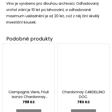
Víno je vyrobeno pro dlouhou archivaci. Odhadovaný
vrchol zrání je 10 let po lahvování, a odhadované
maximum uskladnění je až 20 let, což z něj činí skvělý
investiční kousek.
Ciampagnis Vieris, Friuli
Chardonnay CARDELLINO
Isonzo Chardonnay
DOC.
D.O.C.
798 Kč
780 Kč