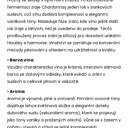
fermentaci zraje Chardonnay jeden rok v barikových
sudech, což vínu dodává komplexnost a elegantní
vanilkové tóny. Následuje fáze zrání, kde víno ještě další
rok zraje v lahvích, než je uvedeno do prodeje. Tento
prodloužený proces zrání je klíčový pro dosažení unikátní
hloubky a harmonie. Vinařství se zaměřuje na konvenční
metody pěstování s ohledem na udržitelnost a kvalitu.
• Barva vína
Vizuální charakteristika vína je krásná, intenzivní slámová
barva se zlatavými odlesky, které svědčí o zrání v
sudech a celkové plnosti a viskozitě.
• Aroma
Aroma je výrazné, plné a vrstvené. Primární ovocné tóny
doplňuje lehce květinová složka a elegantní doteky
dubového sudu (sekundární aroma), které se projevují
jako tóny vanilky a pražených ořechů. Vůně se s časem v
poháru otevírá a stává se ještě komplexnější.