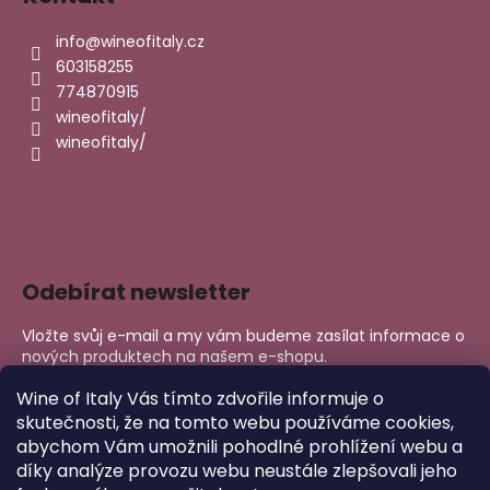
info
@
wineofitaly.cz
603158255
774870915
wineofitaly/
wineofitaly/
Odebírat newsletter
Vložte svůj e-mail a my vám budeme zasílat informace o
nových produktech na našem e-shopu.
E-mail
Wine of Italy Vás tímto zdvořile informuje o
skutečnosti, že na tomto webu používáme cookies,
abychom Vám umožnili pohodlné prohlížení webu a
PŘIHLÁSIT SE
díky analýze provozu webu neustále zlepšovali jeho