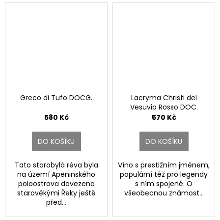
Greco di Tufo DOCG.
Lacryma Christi del
Vesuvio Rosso DOC.
580 Kč
570 Kč
DO KOŠÍKU
DO KOŠÍKU
Tato starobylá réva byla
Víno s prestižním jménem,
na území Apeninského
populární též pro legendy
poloostrova dovezena
s ním spojené. O
starověkými Řeky ještě
všeobecnou známost...
před...