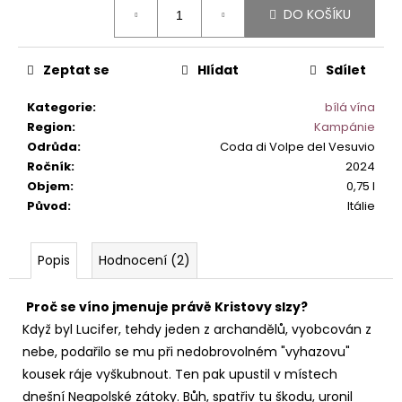
č
DO KOŠÍKU
cena:
u
j
e
Zeptat se
Hlídat
Sdílet
m
e
Kategorie
:
bílá vína
Region
:
Kampánie
Odrůda
:
Coda di Volpe del Vesuvio
SUSUMANIELLO
Ročník
:
2024
SALENTO
SERRE
Objem
:
0,75 l
IGP
Původ
:
Itálie
345
Kč
Popis
Hodnocení (2)
Proč se víno jmenuje právě Kristovy slzy?
Když byl Lucifer, tehdy jeden z archandělů, vyobcován z
nebe, podařilo se mu při nedobrovolném "vyhazovu"
kousek ráje vyškubnout. Ten pak upustil v místech
dnešní Neapolské zátoky. Bůh, spatřiv tu škodu, uronil