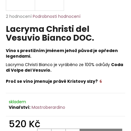
a
j
Průměrné
2 hodnocení
Podrobnosti hodnocení
í
hodnocení
Lacryma Christi del
produktu
t
je
Vesuvio Bianco DOC.
?
3,5
z
5
Víno s prestižním jménem jehož původ je opředen
hvězdiček.
legendami.
Lacryma Christi Bianco je vyráběno ze 100% odrůdy
Coda
HLEDAT
di Volpe del Vesuvio.
Proč se víno jmenuje právě Kristovy slzy?
6
D
o
skladem
p
Mastroberardino
o
r
520 Kč
u
Měrná