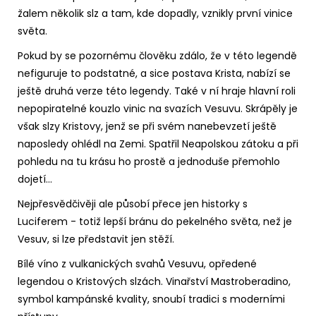
žalem několik slz a tam, kde dopadly, vznikly první vinice
světa.
Pokud by se pozornému člověku zdálo, že v této legendě
nefiguruje to podstatné, a sice postava Krista, nabízí se
ještě druhá verze této legendy. Také v ní hraje hlavní roli
nepopiratelné kouzlo vinic na svazích Vesuvu. Skrápěly je
však slzy Kristovy, jenž se při svém nanebevzetí ještě
naposledy ohlédl na Zemi. Spatřil Neapolskou zátoku a při
pohledu na tu krásu ho prostě a jednoduše přemohlo
dojetí…
Nejpřesvědčivěji ale působí přece jen historky s
Luciferem - totiž lepší bránu do pekelného světa, než je
Vesuv, si lze představit jen stěží.
Bílé víno z vulkanických svahů Vesuvu, opředené
legendou o Kristových slzách. Vinařství Mastroberadino,
symbol kampánské kvality, snoubí tradici s moderními