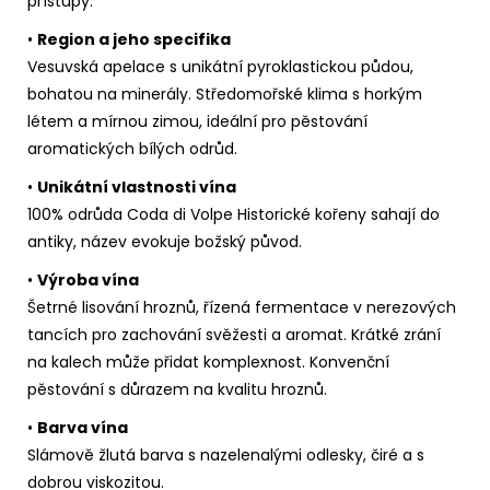
přístupy.
•
Region a jeho specifika
Vesuvská apelace s unikátní pyroklastickou půdou,
bohatou na minerály. Středomořské klima s horkým
létem a mírnou zimou, ideální pro pěstování
aromatických bílých odrůd.
•
Unikátní vlastnosti vína
100% odrůda Coda di Volpe Historické kořeny sahají do
antiky, název evokuje božský původ.
•
Výroba vína
Šetrné lisování hroznů, řízená fermentace v nerezových
tancích pro zachování svěžesti a aromat. Krátké zrání
na kalech může přidat komplexnost. Konvenční
pěstování s důrazem na kvalitu hroznů.
•
Barva vína
Slámově žlutá barva s nazelenalými odlesky, čiré a s
dobrou viskozitou.