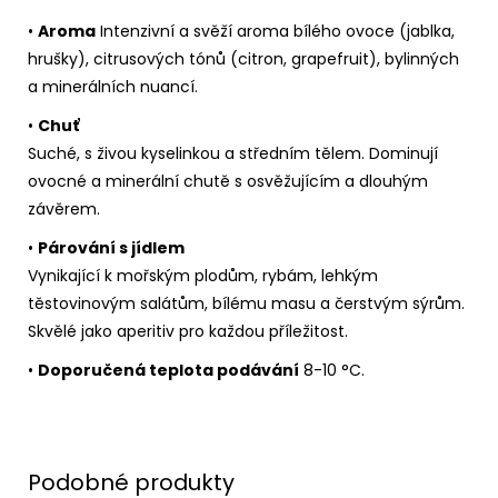
•
Aroma
Intenzivní a svěží aroma bílého ovoce (jablka,
hrušky), citrusových tónů (citron, grapefruit), bylinných
a minerálních nuancí.
•
Chuť
Suché, s živou kyselinkou a středním tělem. Dominují
ovocné a minerální chutě s osvěžujícím a dlouhým
závěrem.
•
Párování s jídlem
Vynikající k mořským plodům, rybám, lehkým
těstovinovým salátům, bílému masu a čerstvým sýrům.
Skvělé jako aperitiv pro každou příležitost.
•
Doporučená teplota podávání
8-10 °C.