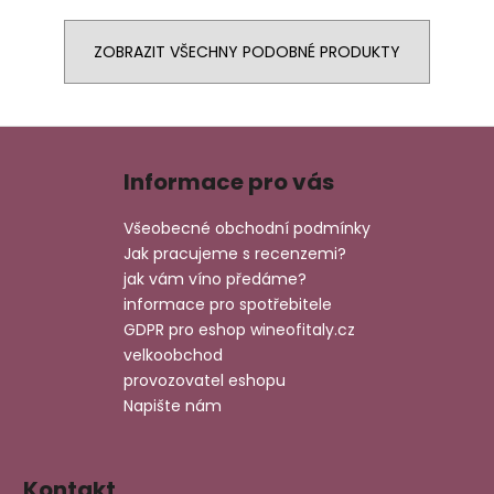
ZOBRAZIT VŠECHNY PODOBNÉ PRODUKTY
Z
á
Informace pro vás
p
a
Všeobecné obchodní podmínky
t
Jak pracujeme s recenzemi?
í
jak vám víno předáme?
informace pro spotřebitele
GDPR pro eshop wineofitaly.cz
velkoobchod
provozovatel eshopu
Napište nám
Kontakt