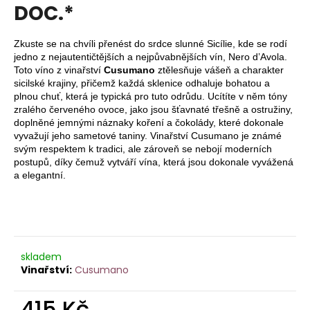
je
DOC.*
a
0,0
z
j
5
Zkuste se na chvíli přenést do srdce slunné Sicílie, kde se rodí
í
hvězdiček.
jedno z nejautentičtějších a nejpůvabnějších vín, Nero d’Avola.
t
Toto víno z vinařství
Cusumano
ztělesňuje vášeň a charakter
sicilské krajiny, přičemž každá sklenice odhaluje bohatou a
?
plnou chuť, která je typická pro tuto odrůdu. Ucítíte v něm tóny
zralého červeného ovoce, jako jsou šťavnaté třešně a ostružiny,
doplněné jemnými náznaky koření a čokolády, které dokonale
vyvažují jeho sametové taniny. Vinařství Cusumano je známé
svým respektem k tradici, ale zároveň se nebojí moderních
HLEDAT
postupů, díky čemuž vytváří vína, která jsou dokonale vyvážená
a elegantní.
D
o
p
skladem
o
Cusumano
r
u
415 Kč