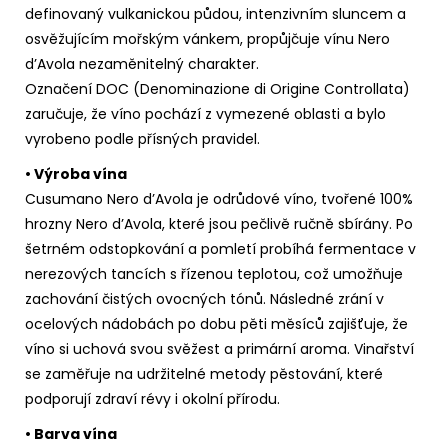
definovaný vulkanickou půdou, intenzivním sluncem a
osvěžujícím mořským vánkem, propůjčuje vínu Nero
d’Avola nezaměnitelný charakter.
Označení DOC (Denominazione di Origine Controllata)
zaručuje, že víno pochází z vymezené oblasti a bylo
vyrobeno podle přísných pravidel.
• Výroba vína
Cusumano Nero d’Avola je odrůdové víno, tvořené 100%
hrozny Nero d’Avola, které jsou pečlivě ručně sbírány. Po
šetrném odstopkování a pomletí probíhá fermentace v
nerezových tancích s řízenou teplotou, což umožňuje
zachování čistých ovocných tónů. Následné zrání v
ocelových nádobách po dobu pěti měsíců zajišťuje, že
víno si uchová svou svěžest a primární aroma. Vinařství
se zaměřuje na udržitelné metody pěstování, které
podporují zdraví révy i okolní přírodu.
• Barva vína