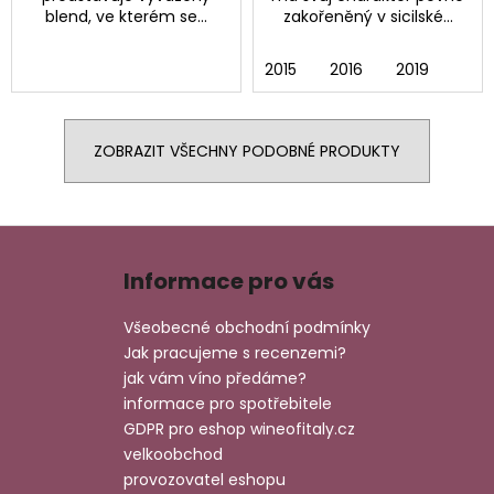
blend, ve kterém se...
zakořeněný v sicilské...
2015
2016
2019
ZOBRAZIT VŠECHNY PODOBNÉ PRODUKTY
Z
á
Informace pro vás
p
a
Všeobecné obchodní podmínky
t
Jak pracujeme s recenzemi?
í
jak vám víno předáme?
informace pro spotřebitele
GDPR pro eshop wineofitaly.cz
velkoobchod
provozovatel eshopu