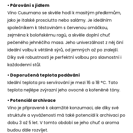
• Párování s jídlem
Víno Cusumano se skvěle hodí k masitým předkrmům,
jako je italské prosciutto nebo salámy. Je ideálním
společníkem k těstovinám s červenou omáčkou,
zejména k boloňskému ragú, a skvěle doplní chuť
pečeného jehněčího masa. Jeho univerzálnost z něj činí
ideální volbu k většině sýrů, od jemných až po zralejší.
Díky své robustnosti je perfektní volbou pro slavnostní i
každodenní stůl.
• Doporučená teplota podávání
Ideální teplota pro servírování je mezi 16 a 18 °C. Tato
teplota nejlépe zvýrazní jeho ovocné a kořeněné tóny.
• Potenciál archivace
Víno je připravené k okamžité konzumaci, ale díky své
struktuře a vyváženosti má také potenciál k archivaci po
dobu 3 až 5 let. V tomto období se jeho chuť a aroma
budou dále rozvíjet.