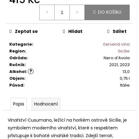
č
u
Měrná
DO KOŠÍKU
cena:
j
e
m
Zeptat se
Hlídat
Sdílet
e
Kategorie
:
červená vína
Region
:
Sicílie
PINOT
Odrůda
:
Nero d’Avola
GRIGIO
ALTO
Ročník
:
2021, 2023
ADIGE
?
Alkohol
:
13,0
DOC.
Objem
:
0,75 l
529
Původ
:
Itálie
Kč
Popis
Hodnocení
Vinařství Cusumano, ležící na horkém ostrově Sicílie, je
symbolem moderního vinařství, které s respektem
přistupuje k bohaté vinařské tradici. Zdejší terroir,