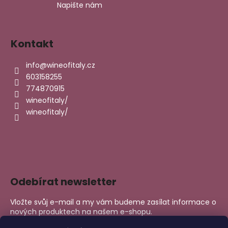
Napište nám
Kontakt
info
@
wineofitaly.cz
603158255
774870915
wineofitaly/
wineofitaly/
Odebírat newsletter
Vložte svůj e-mail a my vám budeme zasílat informace o
nových produktech na našem e-shopu.