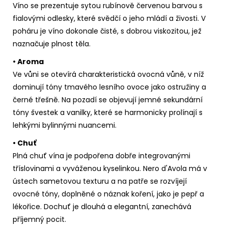
Víno se prezentuje sytou rubínově červenou barvou s
fialovými odlesky, které svědčí o jeho mládí a živosti. V
poháru je víno dokonale čisté, s dobrou viskozitou, jež
naznačuje plnost těla.
• Aroma
Ve vůni se otevírá charakteristická ovocná vůně, v níž
dominují tóny tmavého lesního ovoce jako ostružiny a
černé třešně. Na pozadí se objevují jemné sekundární
tóny švestek a vanilky, které se harmonicky prolínají s
lehkými bylinnými nuancemi.
• Chuť
Plná chuť vína je podpořena dobře integrovanými
tříslovinami a vyváženou kyselinkou. Nero d'Avola má v
ústech sametovou texturu a na patře se rozvíjejí
ovocné tóny, doplněné o náznak koření, jako je pepř a
lékořice. Dochuť je dlouhá a elegantní, zanechává
příjemný pocit.