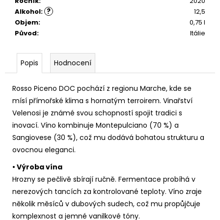
č
Ročník
:
2020
u
?
Alkohol
:
12,5
j
Objem
:
0,75 l
e
Původ
:
Itálie
m
e
Popis
Hodnocení
MONTEPULCIANO
Rosso Piceno DOC pochází z regionu Marche, kde se
D
´ABRUZZO
mísí přímořské klima s hornatým terroirem. Vinařství
RIPAROSSO
Velenosi je známé svou schopností spojit tradici s
DOC.
inovací. Víno kombinuje Montepulciano (70 %) a
295
Sangiovese (30 %), což mu dodává bohatou strukturu a
Kč
ovocnou eleganci.
• Výroba vína
Hrozny se pečlivě sbírají ručně. Fermentace probíhá v
nerezových tancích za kontrolované teploty. Víno zraje
několik měsíců v dubových sudech, což mu propůjčuje
komplexnost a jemné vanilkové tóny.