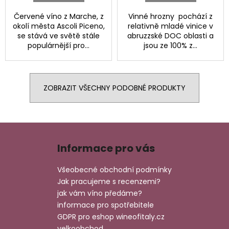
Červené víno z Marche, z
Vinné hrozny pochází z
okolí města Ascoli Piceno,
relativně mladé vinice v
se stává ve světě stále
abruzzské DOC oblasti a
populárnější pro...
jsou ze 100% z...
ZOBRAZIT VŠECHNY PODOBNÉ PRODUKTY
Z
á
Informace pro vás
p
a
Všeobecné obchodní podmínky
t
Jak pracujeme s recenzemi?
í
jak vám víno předáme?
informace pro spotřebitele
GDPR pro eshop wineofitaly.cz
velkoobchod