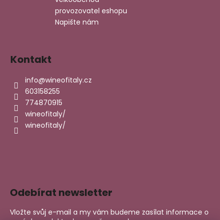
provozovatel eshopu
Napište nám
Kontakt
info
@
wineofitaly.cz
603158255
774870915
wineofitaly/
wineofitaly/
Odebírat newsletter
Vložte svůj e-mail a my vám budeme zasílat informace o