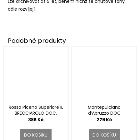
Lze archivovat až 5 let, během nichž se chuťové tóny
dále rozvíjejí.
Rosso Piceno Superiore IL
Montepulciano
BRECCIAROLO DOC.
d‘Abruzzo DOC
385 Kč
279 Kč
DO KOŠÍKU
DO KOŠÍKU