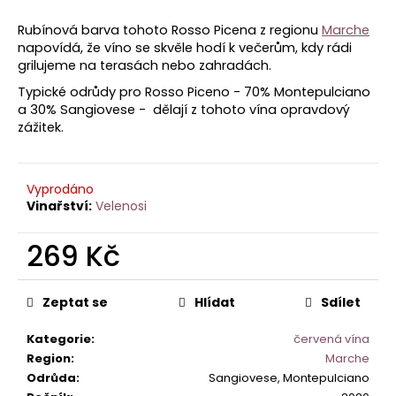
je
a
0,0
Rubínová barva tohoto Rosso Picena z regionu
Marche
z
j
napovídá, že víno se skvěle hodí k večerům, kdy rádi
5
í
grilujeme na terasách nebo zahradách.
hvězdiček.
t
Typické odrůdy pro Rosso Piceno - 70% Montepulciano
?
a 30% Sangiovese - dělají z tohoto vína opravdový
zážitek.
Vyprodáno
HLEDAT
Velenosi
269 Kč
Měrná
D
cena:
o
Zeptat se
Hlídat
Sdílet
p
o
Kategorie
:
červená vína
r
Region
:
Marche
u
Odrůda
:
Sangiovese, Montepulciano