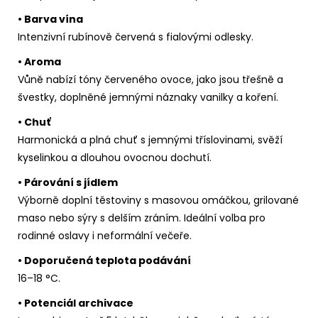
• Barva vína
Intenzivní rubínově červená s fialovými odlesky.
• Aroma
Vůně nabízí tóny červeného ovoce, jako jsou třešně a
švestky, doplněné jemnými náznaky vanilky a koření.
• Chuť
Harmonická a plná chuť s jemnými tříslovinami, svěží
kyselinkou a dlouhou ovocnou dochutí.
• Párování s jídlem
Výborně doplní těstoviny s masovou omáčkou, grilované
maso nebo sýry s delším zráním. Ideální volba pro
rodinné oslavy i neformální večeře.
• Doporučená teplota podávání
16–18 °C.
• Potenciál archivace