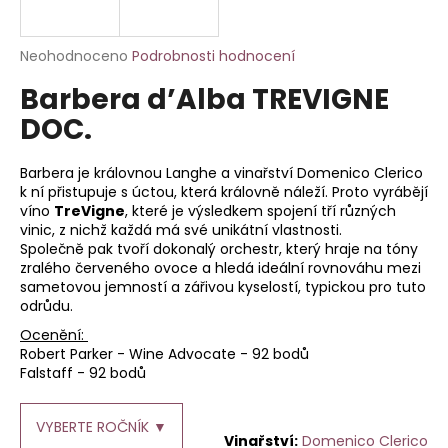
a
j
Průměrné
Neohodnoceno
Podrobnosti hodnocení
í
hodnocení
Barbera d’Alba TREVIGNE
produktu
t
je
DOC.
?
0,0
z
5
Barbera je královnou Langhe a vinařství Domenico Clerico
hvězdiček.
k ní přistupuje s úctou, která královně náleží. Proto vyrábějí
víno
TreVigne
, které je výsledkem spojení tří různých
vinic, z nichž každá má své unikátní vlastnosti.
HLEDAT
Společně pak tvoří dokonalý orchestr, který hraje na tóny
zralého červeného ovoce a hledá ideální rovnováhu mezi
sametovou jemností a zářivou kyselostí, typickou pro tuto
odrůdu.
D
Ocenění:
o
Robert Parker - Wine Advocate - 92 bodů
p
Falstaff - 92 bodů
o
r
u
VYBERTE ROČNÍK ▼
Domenico Clerico