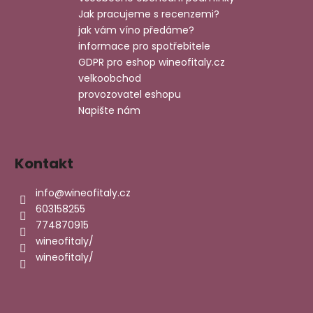
t
Jak pracujeme s recenzemi?
í
jak vám víno předáme?
informace pro spotřebitele
GDPR pro eshop wineofitaly.cz
velkoobchod
provozovatel eshopu
Napište nám
Kontakt
info
@
wineofitaly.cz
603158255
774870915
wineofitaly/
wineofitaly/