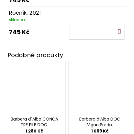
Ročník: 2021
skladem
DO
745 Kč
KOŠ
Barbera d´Alba CONCA
Barbera d’Alba DOC
TRE PILE DOC.
Vigna Preda.
1 280 Kč
1 069 Kč