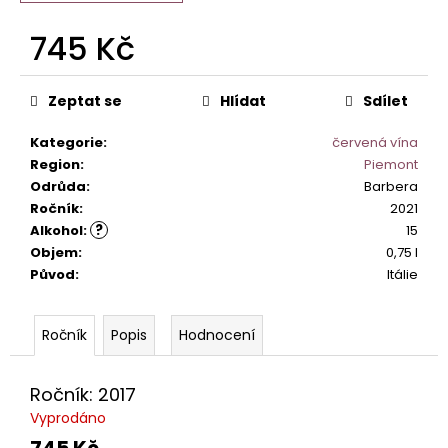
č
u
745 Kč
j
e
Měrná
m
cena:
Zeptat se
Hlídat
Sdílet
e
Kategorie
:
červená vína
Region
:
Piemont
PRIMITIVO
Odrůda
:
Barbera
DI
MANDURIA
Ročník
:
2021
SANGAETANO
?
Alkohol
:
15
DOP.
Objem
:
0,75 l
349
Původ
:
Itálie
Kč
Popis
Hodnocení
Ročník: 2017
Vyprodáno
745 Kč