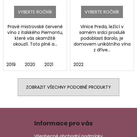
VYBERTE ROČNÍK
VYBERTE ROČNÍK
Pravé mistrovské červené
Vinice Preda, ležící v
víno z italského Piemontu,
samém srdci proslulé
které vás okamžitě
podoblasti Barolo, je
okouzlí. Toto plné a...
domovem unikátního vína
z dříve...
2019
2020
2021
2022
ZOBRAZIT VŠECHNY PODOBNÉ PRODUKTY
Z
á
Informace pro vás
p
a
Všeobecné obchodní podmínky