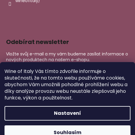
wineofitaly/
Odebírat newsletter
Vložte svůj e-mail a my vám budeme zasílat informace o
nových produktech na našem e-shopu.
E-mail
Wine of Italy Vás tímto zdvořile informuje o
skutečnosti, že na tomto webu používáme cookies,
abychom Vám umožnili pohodlné prohlížení webu a
PŘIHLÁSIT SE
díky analýze provozu webu neustále zlepšovali jeho
funkce, výkon a použitelnost.
Nastavení
Copyright 2026
Wine of Italy
. Všechna práva vyhrazena.
Upravit nastavení cookies
Vytvořil Shoptet
Souhlasím