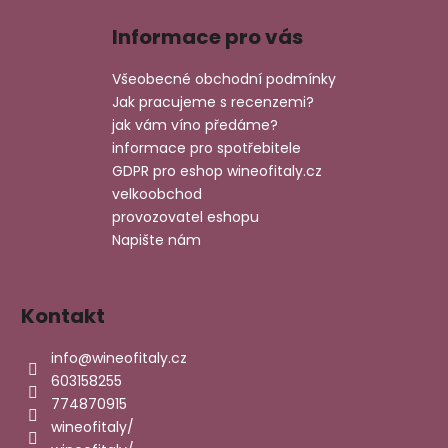
á
Informace pro vás
p
a
Všeobecné obchodní podmínky
t
Jak pracujeme s recenzemi?
í
jak vám víno předáme?
informace pro spotřebitele
GDPR pro eshop wineofitaly.cz
velkoobchod
provozovatel eshopu
Napište nám
Kontakt
info
@
wineofitaly.cz
603158255
774870915
wineofitaly/