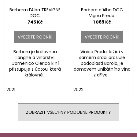
Barbera d’Alba TREVIGNE
Barbera d’Alba DOC
DOC.
Vigna Preda.
745 Kč
1 069 Kč
VYBERTE ROČNÍK
VYBERTE ROČNÍK
Barbera je královnou
Vinice Preda, ležící v
Langhe a vinařství
samém srdci proslulé
Domenico Clerico k ní
podoblasti Barolo, je
přistupuje s úctou, která
domovem unikátního vína
královně...
z dříve...
2021
2022
ZOBRAZIT VŠECHNY PODOBNÉ PRODUKTY
Z