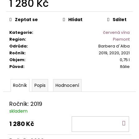
1 280 Kč
č
u
Měrná
j
cena:
Zeptat se
Hlídat
Sdílet
e
m
Kategorie
:
červená vína
e
Region
:
Piemont
Odrůda
:
Barbera d´Alba
PINOT
Ročník
:
2019, 2020, 2021
GRIGIO
Objem
:
0,75 l
ALTO
Původ
:
Itálie
ADIGE
DOC.
529
Popis
Hodnocení
Kč
Ročník: 2019
skladem
DO
1 280 Kč
KOŠ