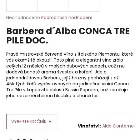
a
j
Průměrné
Neohodnoceno
Podrobnosti hodnocení
í
hodnocení
Barbera d´Alba CONCA TRE
produktu
t
je
PILE DOC.
?
0,0
z
5
Pravé mistrovské červené víno z italského Piemontu, které
hvězdiček.
vás okamžitě okouzlí. Toto plné a elegantní víno zrálo
celých 12 měsíců v malých dubových sudech, což mu
dodává bohaté aroma švestek a koření. Jde o
HLEDAT
jednoodrůdovou Barberu, jejíž hrozny pocházejí z až
45letých keřů vypěstovaných na jedinečné vinici Conca
Tre Pile v kopcovité oblasti Bussia Soprana, což zaručuje
jeho nezaměnitelnou hloubku a charakter.
D
o
p
o
VYBERTE ROČNÍK ▼
Aldo Conterno
r
u