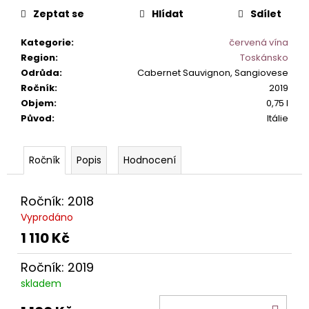
č
cena:
Zeptat se
Hlídat
Sdílet
u
j
Kategorie
:
červená vína
e
Region
:
Toskánsko
m
Odrůda
:
Cabernet Sauvignon, Sangiovese
e
Ročník
:
2019
Objem
:
0,75 l
IL
Původ
:
Itálie
BASTARDO
ROSSO
ITALIANO
Popis
Hodnocení
249
Kč
Ročník: 2018
Vyprodáno
1 110 Kč
Ročník: 2019
skladem
DO