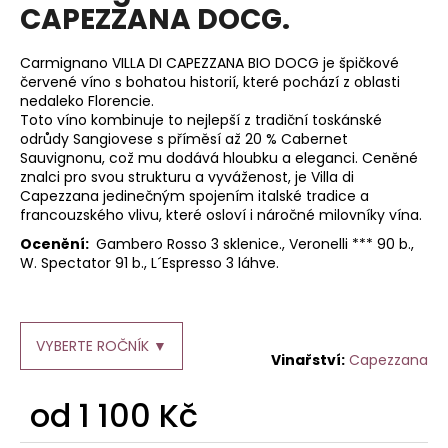
je
CAPEZZANA DOCG.
a
0,0
z
j
5
Carmignano VILLA DI CAPEZZANA BIO DOCG je špičkové
í
hvězdiček.
červené víno s bohatou historií, které pochází z oblasti
t
nedaleko Florencie.
Toto víno kombinuje to nejlepší z tradiční toskánské
?
odrůdy Sangiovese s příměsí až 20 % Cabernet
Sauvignonu, což mu dodává hloubku a eleganci. Ceněné
znalci pro svou strukturu a vyváženost, je Villa di
Capezzana jedinečným spojením italské tradice a
francouzského vlivu, které osloví i náročné milovníky vína.
HLEDAT
Ocenění:
Gambero Rosso 3 sklenice., Veronelli *** 90 b.,
W. Spectator 91 b., L´Espresso 3 láhve.
D
o
VYBERTE ROČNÍK ▼
p
Capezzana
o
od
1 100 Kč
r
u
Měrná