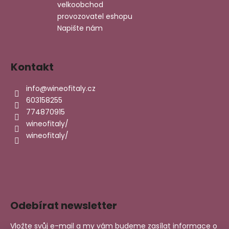
velkoobchod
provozovatel eshopu
Napište nám
Kontakt
info
@
wineofitaly.cz
603158255
774870915
wineofitaly/
wineofitaly/
Odebírat newsletter
Vložte svůj e-mail a my vám budeme zasílat informace o