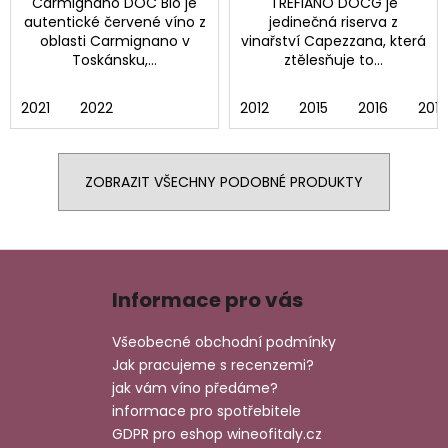
Carmignano DOC Bio je
TREFIANO DOCG je
autentické červené víno z
jedinečná riserva z
oblasti Carmignano v
vinařství Capezzana, která
Toskánsku,...
ztělesňuje to...
2021
2022
2012
2015
2016
2018
ZOBRAZIT VŠECHNY PODOBNÉ PRODUKTY
Z
á
Informace pro vás
p
a
Všeobecné obchodní podmínky
t
Jak pracujeme s recenzemi?
í
jak vám víno předáme?
informace pro spotřebitele
GDPR pro eshop wineofitaly.cz