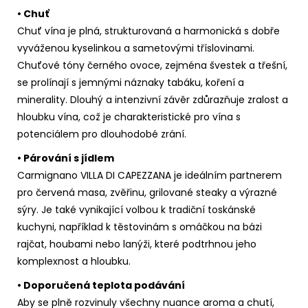
• Chuť
Chuť vína je plná, strukturovaná a harmonická s dobře
vyváženou kyselinkou a sametovými tříslovinami.
Chuťové tóny černého ovoce, zejména švestek a třešní,
se prolínají s jemnými náznaky tabáku, koření a
minerality. Dlouhý a intenzivní závěr zdůrazňuje zralost a
hloubku vína, což je charakteristické pro vína s
potenciálem pro dlouhodobé zrání.
• Párování s jídlem
Carmignano VILLA DI CAPEZZANA je ideálním partnerem
pro červená masa, zvěřinu, grilované steaky a výrazné
sýry. Je také vynikající volbou k tradiční toskánské
kuchyni, například k těstovinám s omáčkou na bázi
rajčat, houbami nebo lanýži, které podtrhnou jeho
komplexnost a hloubku.
• Doporučená teplota podávání
Aby se plně rozvinuly všechny nuance aroma a chutí,