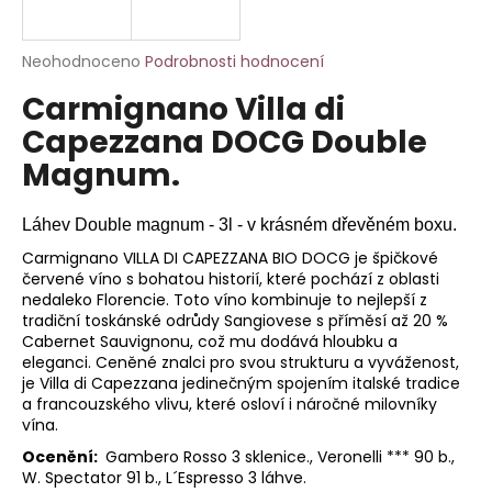
a
j
Průměrné
Neohodnoceno
Podrobnosti hodnocení
í
hodnocení
Carmignano Villa di
produktu
t
je
Capezzana DOCG Double
?
0,0
Magnum.
z
5
hvězdiček.
Láhev Double magnum - 3l - v krásném dřevěném boxu.
HLEDAT
Carmignano VILLA DI CAPEZZANA BIO DOCG je špičkové
červené víno s bohatou historií, které pochází z oblasti
nedaleko Florencie. Toto víno kombinuje to nejlepší z
tradiční toskánské odrůdy Sangiovese s příměsí až 20 %
Cabernet Sauvignonu, což mu dodává hloubku a
D
eleganci. Ceněné znalci pro svou strukturu a vyváženost,
o
je Villa di Capezzana jedinečným spojením italské tradice
p
a francouzského vlivu, které osloví i náročné milovníky
o
vína.
r
Ocenění:
Gambero Rosso 3 sklenice., Veronelli *** 90 b.,
u
W. Spectator 91 b., L´Espresso 3 láhve.