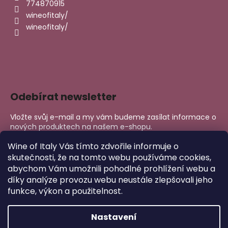
774870915
wineofitaly/
wineofitaly/
Odebírat newsletter
Vložte svůj e-mail a my vám budeme zasílat informace o
nových produktech na našem e-shopu.
E-mail
Wine of Italy Vás tímto zdvořile informuje o
skutečnosti, že na tomto webu používáme cookies,
abychom Vám umožnili pohodlné prohlížení webu a
PŘIHLÁSIT SE
díky analýze provozu webu neustále zlepšovali jeho
funkce, výkon a použitelnost.
Nastavení
Copyright 2026
Wine of Italy
. Všechna práva vyhrazena.
Upravit nastavení cookies