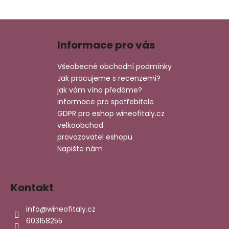
Z
á
Informace pro vás
p
a
Všeobecné obchodní podmínky
t
Jak pracujeme s recenzemi?
í
jak vám víno předáme?
informace pro spotřebitele
GDPR pro eshop wineofitaly.cz
velkoobchod
provozovatel eshopu
Napište nám
Kontakt
info
@
wineofitaly.cz
603158255