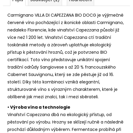
Carmignano VILLA DI CAPEZZANA BIO DOCG je výjimečné
červené víno pocházející z ikonické oblasti Carmignano,
nedaleko Florencie, kde vinařství Capezzana působí již
více než 1 200 let. Vinařství Capezzana ctí tradiční
toskánské metody a zároveň uplatňuje ekologický
přístup k pěstování hroznů, což je potvrzeno BIO
certifikací. Toto víno představuje unikátní spojení
tradiční odrůdy Sangiovese s až 20 % francouzského
Cabernet Sauvignonu, který se zde pěstuje již od 16.
století. Díky této kombinaci vzniká elegantní,
strukturované víno s výrazným charakterem, které je
oblíbené jak mezi znalci, tak i mezi sběrateli.
• Výroba vína a technologie
Vinařství Capezzana dbá na ekologický přístup, od
pěstování po výrobu. Hrozny se sklízejí ručně a následně
prochází důkladným výběrem. Fermentace probíhá při