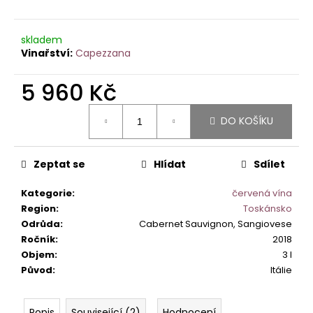
č
u
j
skladem
e
Capezzana
m
e
5 960 Kč
Měrná
ETNA
DO KOŠÍKU
cena:
BIANCO
ALTA
MORA
Zeptat se
Hlídat
Sdílet
DOC.
590
Kategorie
:
červená vína
Kč
Region
:
Toskánsko
Odrůda
:
Cabernet Sauvignon, Sangiovese
Ročník
:
2018
Objem
:
3 l
Původ
:
Itálie
Popis
Související (2)
Hodnocení