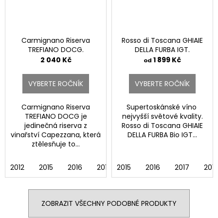
Carmignano Riserva
Rosso di Toscana GHIAIE
TREFIANO DOCG.
DELLA FURBA IGT.
2 040 Kč
1 899 Kč
od
VYBERTE ROČNÍK
VYBERTE ROČNÍK
Carmignano Riserva
Supertoskánské víno
TREFIANO DOCG je
nejvyšší světové kvality.
jedinečná riserva z
Rosso di Toscana GHIAIE
vinařství Capezzana, která
DELLA FURBA Bio IGT...
ztělesňuje to...
2012
2015
2016
2018
2015
2019
2016
2017
201
ZOBRAZIT VŠECHNY PODOBNÉ PRODUKTY