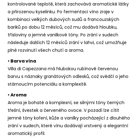
kontrolované teplotě, která zachovává aromatické látky
a přirozenou kyselinku. Po fermentaci víno zraje v
kombinaci velkých dubových sudů a francouzských
bariků po dobu 12 měsíců, což mu dodává hloubku,
třísloviny a jemné vanilkové tóny. Po zrání v sudech
následuje dalších 12 měsíců zrání v lahvi, což umožňuje
plné rozvinutí všech chutí a aroma.
• Barva vína
Villa di Capezzana má hlubokou rubínově červenou
barvu s náznaky granátových odlesků, což svědčí o jeho
stárnoucím potenciálu a komplexitě.
• Aroma
Aroma je bohaté a komplexní, se silnými tóny černých
třešní, švestek a červeného ovoce. V pozadí lze cítit
jemné tóny koření, kůže a vanilky pocházející z dlouhého
zrání v sudech, které vínu dodávají vrstvený a elegantní
aromatický profil.