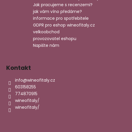
t
Jak pracujeme s recenzemi?
í
jak vám víno předáme?
informace pro spotřebitele
GDPR pro eshop wineofitaly.cz
velkoobchod
provozovatel eshopu
Napište nám
Kontakt
info
@
wineofitaly.cz
603158255
774870915
wineofitaly/
wineofitaly/