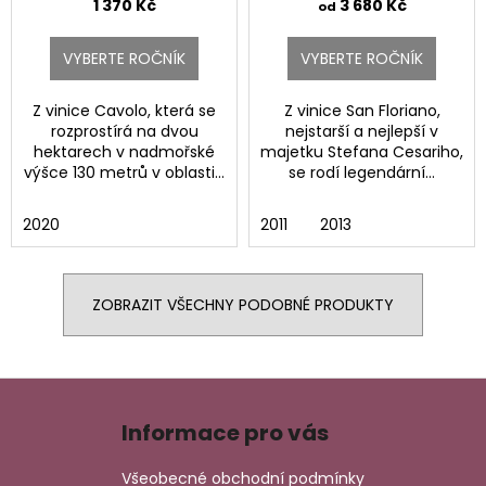
DOCG.
FLORIANO DOCG.
1 370 Kč
3 680 Kč
od
VYBERTE ROČNÍK
VYBERTE ROČNÍK
Z vinice Cavolo, která se
Z vinice San Floriano,
rozprostírá na dvou
nejstarší a nejlepší v
hektarech v nadmořské
majetku Stefana Cesariho,
výšce 130 metrů v oblasti...
se rodí legendární...
2020
2011
2013
ZOBRAZIT VŠECHNY PODOBNÉ PRODUKTY
Z
á
Informace pro vás
p
a
Všeobecné obchodní podmínky