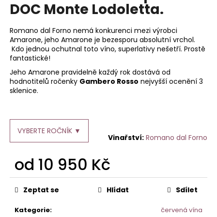
je
DOC Monte Lodoletta.
a
5,0
z
j
5
Romano dal Forno nemá konkurenci mezi výrobci
í
hvězdiček.
Amarone, jeho Amarone je bezesporu absolutní vrchol.
t
Kdo jednou ochutnal toto víno, superlativy nešetří. Prostě
fantastické!
?
Jeho Amarone pravidelně každý rok dostává od
hodnotitelů ročenky
Gambero Rosso
nejvyšší ocenění 3
sklenice.
HLEDAT
VYBERTE ROČNÍK ▼
Romano dal Forno
D
od
10 950 Kč
o
p
Měrná
o
cena:
Zeptat se
Hlídat
Sdílet
r
u
Kategorie
:
červená vína