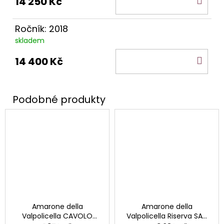
14 250 Kč
KOŠ
Ročník: 2018
skladem
DO
14 400 Kč
KOŠ
Amarone della
Amarone della
Valpolicella CAVOLO
Valpolicella Riserva SAN