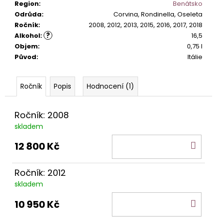
č
Region
:
Benátsko
u
Odrůda
:
Corvina, Rondinella, Oseleta
j
Ročník
:
2008, 2012, 2013, 2015, 2016, 2017, 2018
e
?
Alkohol
:
16,5
m
Objem
:
0,75 l
e
Původ
:
Itálie
PINOT
Popis
Hodnocení (1)
GRIGIO
ALTO
ADIGE
Ročník: 2008
DOC.
skladem
529
Kč
DO
12 800 Kč
KOŠ
Ročník: 2012
skladem
DO
10 950 Kč
KOŠ