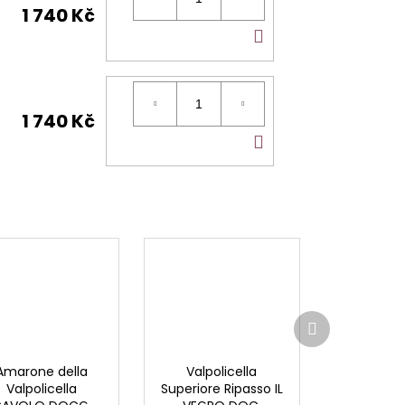
1 740 Kč
DO
KOŠÍKU
1 740 Kč
DO
KOŠÍKU
Další
produkt
Amarone della
Valpolicella
Valpolicella
Superiore Ripasso IL