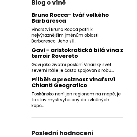
Blog o víně
Bruno Rocca- tvář velkého
Barbaresca
Vinařství Bruno Rocca patří k
nejvýraznějším jménům oblasti
Barbaresco. Jeho síl...
Gavi - aristokratická bílá vína z
terroir Rovereto
Gavi jako životní poslání Vinařský svět
severní Itálie je často spojován s robu...
Příběh a preciznost vinařství
Chianti Geografico
Toskánsko není jen regionem na mapě, je
to stav mysli vytesaný do zvlněných
kopc...
Poslední hodnocení