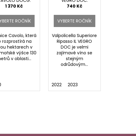
AVOLO DOCG.
VEGRO DOC.
1 370 Kč
740 Kč
YBERTE ROČNÍK
VYBERTE ROČNÍK
nice Cavolo, která
Valpolicella Superiore
e rozprostírá na
Ripasso IL VEGRO
ou hektarech v
DOC je velmi
mořské výšce 130
zajímavé víno se
etrů v oblasti...
stejným
odrůdovým...
0
6
2017
2018
2022
2023