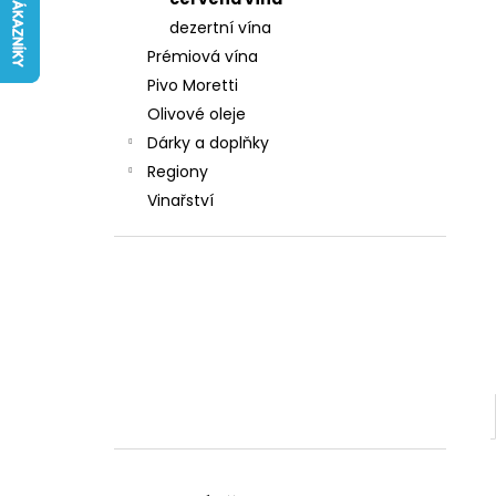
242 Kč
l
dezertní vína
Prémiová vína
Pivo Moretti
Olivové oleje
Dárky a doplňky
Regiony
Vinařství