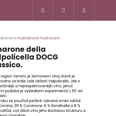
Hledat
Přihlášení
Nákupní
košík
rné
odnoceno
Podrobnosti hodnocení
cení
arone della
ktu
lpolicella DOCG
ssico.
ček.
ý region Veneto je domovem vína, které je
váno za krále celé oblasti Valpolicella. Jde o
stižnější a nejrespektovanější víno, jehož
ní podoba je výsledkem experimentů z 50. let
letí.
robu se používá pečlivě vybraná směs odrůd:
orvina, 39 % Corvinone, 6 % Rondinella a 8 %
 odrůd, což dává vínu jeho ikonickou strukturu a
SSO ITALIANO
exní charakter.