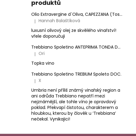
produktů
Olio Extravergine d´Oliva, CAPEZZANA (Toskánsko) - 0,5 l
Hannah Balaštíková
|
Hodnocení produktu je 5 z 5 hvězdiček.
luxusní olivový olej ze skvělého vinařství!
vřele doporučuji
Trebbiano Spoletino ANTEPRIMA TONDA DOC.
Ori
|
Hodnocení produktu je 5 z 5 hvězdiček.
Topka vino
Trebbiano Spoletino TREBIUM Spoleto DOC.
X
|
Hodnocení produktu je 5 z 5 hvězdiček.
Umbria není příliš známý vinařský region a
ani odrůda Trebbiano nepatří mezi
nejznámější, ale tohle víno je opravdový
poklad. Překvapí čistotou, charakterem a
hloubkou, kterou by člověk u ‘Trebbiana’
nečekal. Vynikajici!