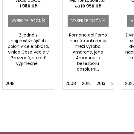
VECIE DOCG.
Monte Lodoletta.
C
1 980 Kč
10 950 Kč
od
VYBERTE ROČNÍK
VYBERTE ROČNÍK
V
Z jedné z
Romano dal Forno
Z vi
nejprestižnějších
nemá konkurenci
s
poloh v celé oblasti,
mezi výrobci
dv
vinice Case Vecie v
Amarone, jeho
nad
Grezzaně, se rodí
Amarone je
m
výjimečné...
bezesporu
absolutní...
2018
2008
2012
2013
2015
202
201