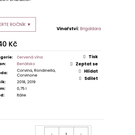
ERTE ROČNÍK ▼
Brigaldara
740 Kč
ná
:
Tisk
gorie
:
červená vína
on
:
Benátsko
Zeptat se
Corvina, Rondinella,
Hlídat
ůda
:
Corvinone
Sdílet
ík
:
2018, 2019
em
:
0,75 l
od
:
Itálie