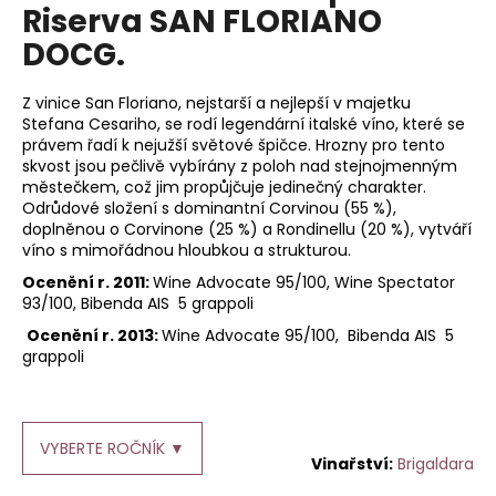
je
Riserva SAN FLORIANO
a
0,0
DOCG.
z
j
5
í
hvězdiček.
Z vinice San Floriano, nejstarší a nejlepší v majetku
t
Stefana Cesariho, se rodí legendární italské víno, které se
?
právem řadí k nejužší světové špičce. Hrozny pro tento
skvost jsou pečlivě vybírány z poloh nad stejnojmenným
městečkem, což jim propůjčuje jedinečný charakter.
Odrůdové složení s dominantní Corvinou (55 %),
doplněnou o Corvinone (25 %) a Rondinellu (20 %), vytváří
víno s mimořádnou hloubkou a strukturou.
HLEDAT
Ocenění r. 2011:
Wine Advocate 95/100, Wine Spectator
93/100, Bibenda AIS 5 grappoli
Ocenění r. 2013:
Wine Advocate 95/100, Bibenda AIS 5
D
grappoli
o
p
o
r
VYBERTE ROČNÍK ▼
Brigaldara
u