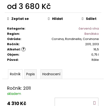
č
od
3 680 Kč
u
j
Měrná
e
cena:
Zeptat se
Hlídat
Sdílet
m
e
Kategorie
:
červená vína
Region
:
Benátsko
Odrůda
:
Corvina, Rondinella, Corvinone
MONTEPULCIANO
Ročník
:
2011, 2013
D
´ABRUZZO
?
Alkohol
:
16,5
RIPAROSSO
Objem
:
0,75 l
DOC.
Původ
:
Itálie
295
Kč
Popis
Hodnocení
Ročník: 2011
skladem
DO
4 310 Kč