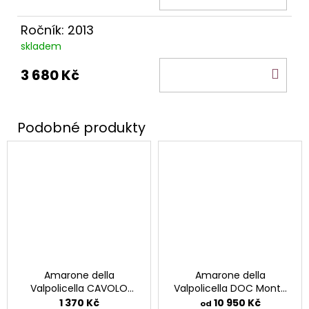
KOŠ
Ročník: 2013
skladem
DO
3 680 Kč
KOŠ
Amarone della
Amarone della
Valpolicella CAVOLO
Valpolicella DOC Monte
DOCG.
Lodoletta.
1 370 Kč
10 950 Kč
od