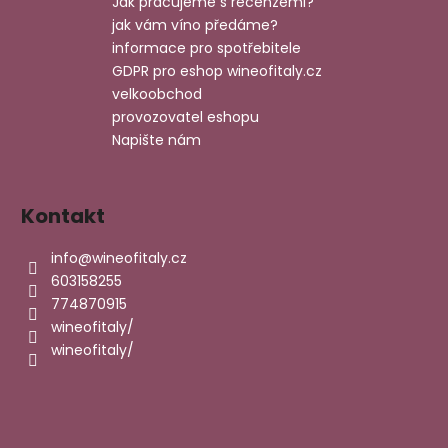
t
Jak pracujeme s recenzemi?
í
jak vám víno předáme?
informace pro spotřebitele
GDPR pro eshop wineofitaly.cz
velkoobchod
provozovatel eshopu
Napište nám
Kontakt
info
@
wineofitaly.cz
603158255
774870915
wineofitaly/
wineofitaly/