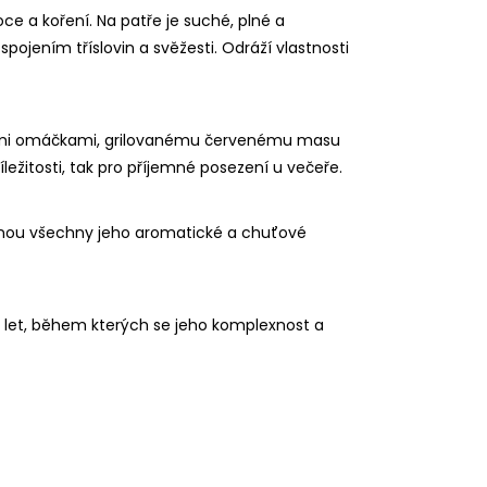
oce a koření. Na patře je suché, plné a
ojením tříslovin a svěžesti. Odráží vlastnosti
ými omáčkami, grilovanému červenému masu
íležitosti, tak pro příjemné posezení u večeře.
niknou všechny jeho aromatické a chuťové
 let, během kterých se jeho komplexnost a