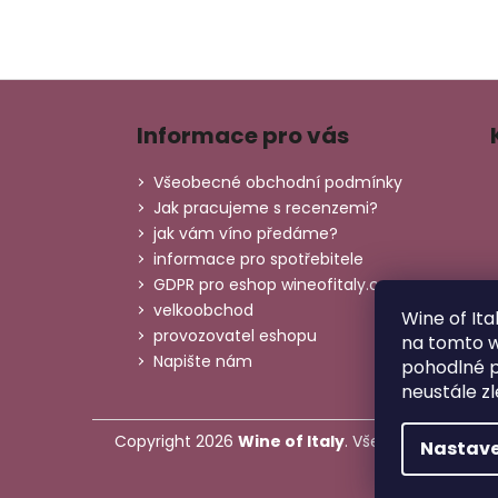
Z
á
Informace pro vás
p
a
Všeobecné obchodní podmínky
t
Jak pracujeme s recenzemi?
í
jak vám víno předáme?
informace pro spotřebitele
GDPR pro eshop wineofitaly.cz
velkoobchod
Wine of Ita
provozovatel eshopu
na tomto 
Napište nám
pohodlné p
neustále zl
Copyright 2026
Wine of Italy
. Všechna práva vy
Nastave