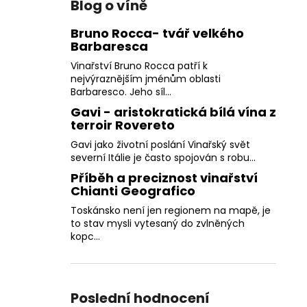
Blog o víně
Bruno Rocca- tvář velkého
Barbaresca
Vinařství Bruno Rocca patří k
nejvýraznějším jménům oblasti
Barbaresco. Jeho síl...
Gavi - aristokratická bílá vína z
terroir Rovereto
Gavi jako životní poslání Vinařský svět
severní Itálie je často spojován s robu...
Příběh a preciznost vinařství
Chianti Geografico
Toskánsko není jen regionem na mapě, je
to stav mysli vytesaný do zvlněných
kopc...
Poslední hodnocení