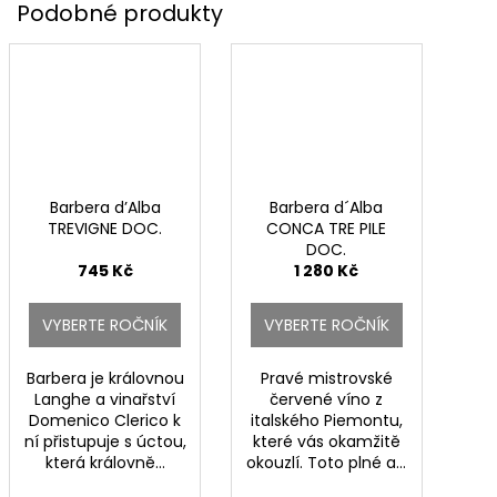
Barbera d’Alba
Barbera d´Alba
TREVIGNE DOC.
CONCA TRE PILE
DOC.
745 Kč
1 280 Kč
VYBERTE ROČNÍK
VYBERTE ROČNÍK
Barbera je královnou
Pravé mistrovské
Langhe a vinařství
červené víno z
Domenico Clerico k
italského Piemontu,
ní přistupuje s úctou,
které vás okamžitě
která královně...
okouzlí. Toto plné a...