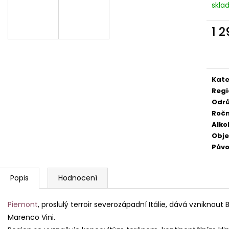
skla
529 Kč
249 Kč
1 
Měr
cena
Kate
Regi
Odr
Ročn
Alko
Obj
Pův
Popis
Hodnocení
Piemont
, proslulý terroir severozápadní Itálie, dává vzniknout
Marenco Vini.