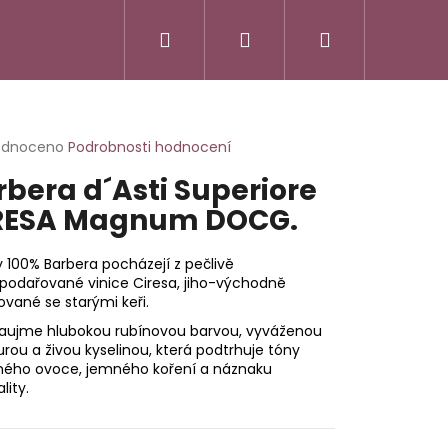
Hledat
Přihlášení
Nákupní
košík
rné
odnoceno
Podrobnosti hodnocení
cení
rbera d´Asti Superiore
ktu
RESA Magnum DOCG.
 100% Barbera pocházejí z pečlivě
ček.
podařované vinice Ciresa, jiho-východně
ované se starými keři.
zaujme hlubokou rubínovou barvou, vyváženou
urou a živou kyselinou, která podtrhuje tóny
ného ovoce, jemného koření a náznaku
lity.
SSO ITALIANO