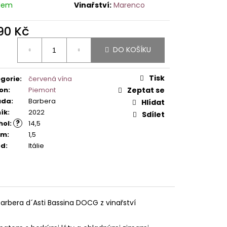
dem
Marenco
290 Kč
ná
DO KOŠÍKU
:
Tisk
gorie
:
červená vína
on
:
Piemont
Zeptat se
ůda
:
Barbera
Hlídat
ík
:
2022
Sdílet
?
hol
:
14,5
em
:
1,5
od
:
Itálie
 Barbera d´Asti Bassina DOCG z vinařství