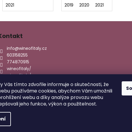
2021
2019
2020
2021
Kontakt
info
@
wineofitaly.cz
603158255
774870915
wineofitaly/
wineofitaly/
ly Vás tímto zdvořile informuje o skutečnosti, že
S
webu používáme cookies, abychom Vám umožnili
rohlížení webu a díky analýze provozu webu
epšovali jeho funkce, výkon a použitelnost.
hrazena.
Upravit nastavení cookies
ní