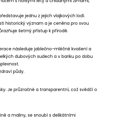
matem s horkými léty a chladnými zimami,
ředstavuje jednu z jejich vlajkových lodí.
sti historický význam a je ceněna pro svou
razňuje šetrný přístup k přírodě.
acerace následuje jablečno-mléčné kvašení a
 velkých dubových sudech a v bariku po dobu
plexnost.
zdraví půdy.
y. Je průzračné a transparentní, což svědčí o
šně a maliny, se snoubí s delikátními