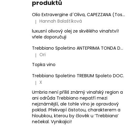
produktů
Olio Extravergine d´Oliva, CAPEZZANA (Toskánsko) - 0,5 l
Hannah Balaštíková
|
Hodnocení produktu je 5 z 5 hvězdiček.
luxusní olivový olej ze skvělého vinařství!
vřele doporučuji
Trebbiano Spoletino ANTEPRIMA TONDA DOC.
Ori
|
Hodnocení produktu je 5 z 5 hvězdiček.
Topka vino
Trebbiano Spoletino TREBIUM Spoleto DOC.
X
|
Hodnocení produktu je 5 z 5 hvězdiček.
Umbria není příliš známý vinařský region a
ani odrůda Trebbiano nepatří mezi
nejznámější, ale tohle víno je opravdový
poklad. Překvapí čistotou, charakterem a
hloubkou, kterou by člověk u ‘Trebbiana’
nečekal. Vynikajici!