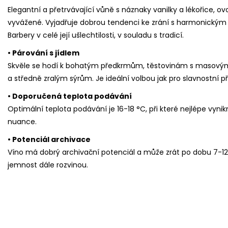
Elegantní a přetrvávající vůně s náznaky vanilky a lékořice, ov
vyvážené. Vyjadřuje dobrou tendenci ke zrání s harmonickým sp
Barbery v celé její ušlechtilosti, v souladu s tradicí.
• Párování s jídlem
Skvěle se hodí k bohatým předkrmům, těstovinám s masov
a středně zralým sýrům. Je ideální volbou jak pro slavnostní př
• Doporučená teplota podávání
Optimální teplota podávání je 16-18 °C, při které nejlépe vy
nuance.
• Potenciál archivace
Víno má dobrý archivační potenciál a může zrát po dobu 7-12
jemnost dále rozvinou.