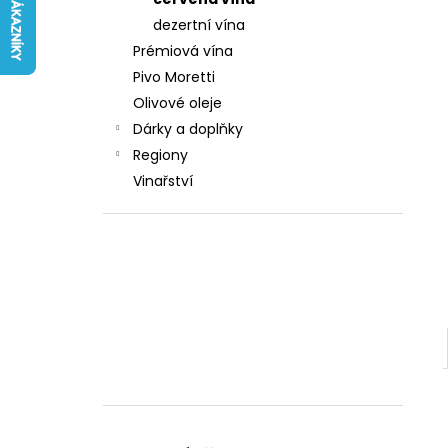
242 Kč
l
dezertní vína
Prémiová vína
Pivo Moretti
Olivové oleje
Dárky a doplňky
Regiony
Vinařství