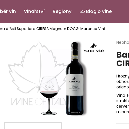
běr vín
Vinařství
Regiony
✍️ Blog o víně
ra d´Asti Superiore CIRESA Magnum DOCG.
Marenco Vini
Co potřebujete najít?
Průmě
Neoh
hodno
Ba
produ
HLEDAT
je
CI
0,0
z
5
Hrozny
Doporučujeme
hvězdi
obhos
orient
Víno 
strukt
červe
minera
PINOT GRIGIO ALTO ADIGE DOC.
IL BASTARDO RO