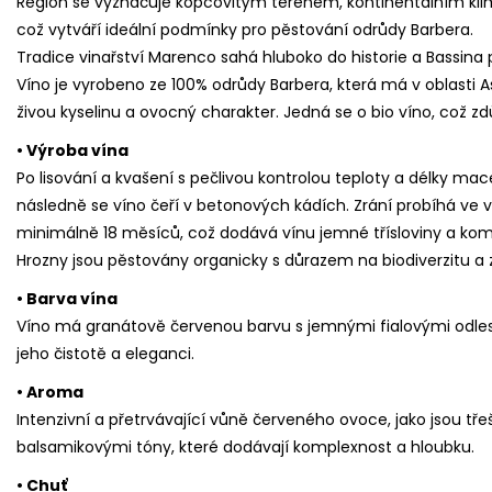
Region se vyznačuje kopcovitým terénem, kontinentálním kli
což vytváří ideální podmínky pro pěstování odrůdy Barbera.
Tradice vinařství Marenco sahá hluboko do historie a Bassina p
Víno je vyrobeno ze 100% odrůdy Barbera, která má v oblasti A
živou kyselinu a ovocný charakter. Jedná se o bio víno, což zdů
• Výroba vína
Po lisování a kvašení s pečlivou kontrolou teploty a délky m
následně se víno čeří v betonových kádích. Zrání probíhá ve
minimálně 18 měsíců, což dodává vínu jemné třísloviny a kom
Hrozny jsou pěstovány organicky s důrazem na biodiverzitu a 
• Barva vína
Víno má granátově červenou barvu s jemnými fialovými odlesk
jeho čistotě a eleganci.
• Aroma
Intenzivní a přetrvávající vůně červeného ovoce, jako jsou tře
balsamikovými tóny, které dodávají komplexnost a hloubku.
• Chuť