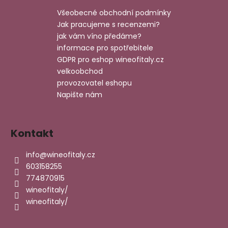
a
Všeobecné obchodní podmínky
t
Jak pracujeme s recenzemi?
í
jak vám víno předáme?
informace pro spotřebitele
GDPR pro eshop wineofitaly.cz
velkoobchod
provozovatel eshopu
Napište nám
Kontakt
info
@
wineofitaly.cz
603158255
774870915
wineofitaly/
wineofitaly/