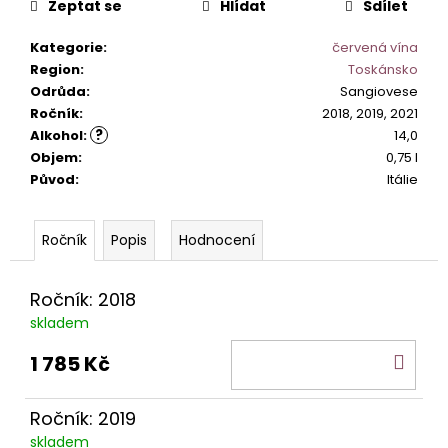
č
Zeptat se
Hlídat
Sdílet
u
j
Kategorie
:
červená vína
e
Region
:
Toskánsko
m
Odrůda
:
Sangiovese
e
Ročník
:
2018, 2019, 2021
?
Alkohol
:
14,0
Objem
:
0,75 l
PROSECCO
Původ
:
Itálie
DI
VALDOBBIADENE
SUPERIORE
ELEVANTUM
Popis
Hodnocení
DOCG.
489
Ročník: 2018
Kč
skladem
DO
1 785 Kč
KOŠ
Ročník: 2019
skladem