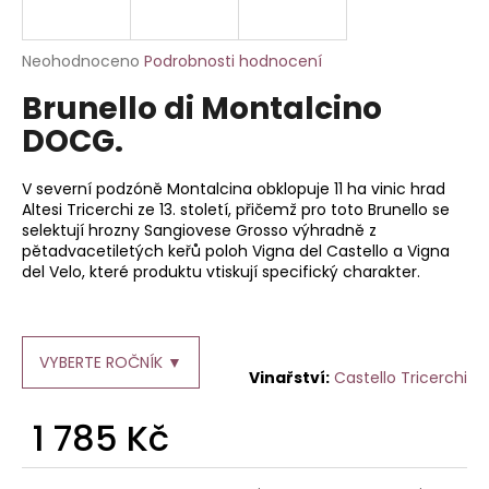
a
j
Průměrné
Neohodnoceno
Podrobnosti hodnocení
í
hodnocení
Brunello di Montalcino
produktu
t
je
DOCG.
?
0,0
z
5
V severní podzóně Montalcina obklopuje 11 ha vinic hrad
hvězdiček.
Altesi Tricerchi ze 13. století, přičemž pro toto Brunello se
selektují hrozny Sangiovese Grosso výhradně z
pětadvacetiletých keřů poloh Vigna del Castello a Vigna
HLEDAT
del Velo, které produktu vtiskují specifický charakter.
D
VYBERTE ROČNÍK ▼
o
Castello Tricerchi
p
o
1 785 Kč
r
u
Měrná
cena: