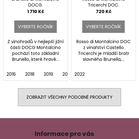
DOCG.
Tricerchi DOC.
1 710 Kč
720 Kč
VYBERTE ROČNÍK
VYBERTE ROČNÍK
Z vinohradů v nejlepší jižní
Rosso di Montalcino DOC
části DOCG Montalcino
z vinařství Castello
pochází toto základní
Tricerchi je mladší bratr
Brunello, které hravě...
slavného Brunella,...
2016
2018
2019
2021
2022
ZOBRAZIT VŠECHNY PODOBNÉ PRODUKTY
Z
á
Informace pro vás
p