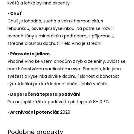
květů a lehké bylinné akcenty.
•
Chuť
Chuť je lahodná, suchá a velmi harmonická, s
lehounkou, osvěžující kyselinkou. Na patře se rozvíjí
ovocné tóny s minerálním podtónem, s příjemnou,
středně dlouhou dochutí. Tělo vína je střední.
•
Párování s jídlem
Vhodné víno ke všem chodům z ryb a zeleniny. Zvlášť se
hodí k čerstvému sardinskému sýru Pecorino, kde jeho
svěžest a kyselinka skvěle doplňují slanost a bohatost
sýra. Ideální pro každodenní oběd i lehké večeře.
•
Doporučená teplota podávání
Pro nejlepší zážitek podávejte při teplotě 8–10 °C.
•
Archivační potenciál:
2029