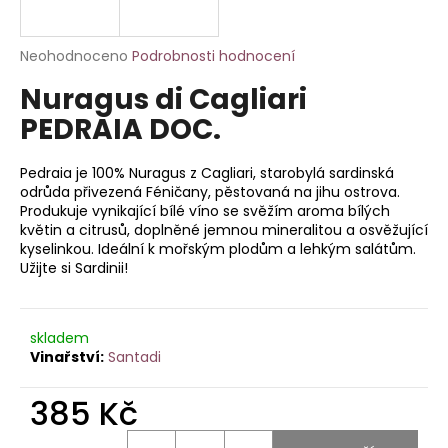
a
j
Průměrné
Neohodnoceno
Podrobnosti hodnocení
í
hodnocení
Nuragus di Cagliari
produktu
t
je
PEDRAIA DOC.
?
0,0
z
5
Pedraia je 100% Nuragus z Cagliari, starobylá sardinská
hvězdiček.
odrůda přivezená Féničany, pěstovaná na jihu ostrova.
Produkuje vynikající bílé víno se svěžím aroma bílých
květin a citrusů, doplněné jemnou mineralitou a osvěžující
HLEDAT
kyselinkou. Ideální k mořským plodům a lehkým salátům.
Užijte si Sardinii!
D
o
skladem
Santadi
p
o
385 Kč
r
u
Měrná