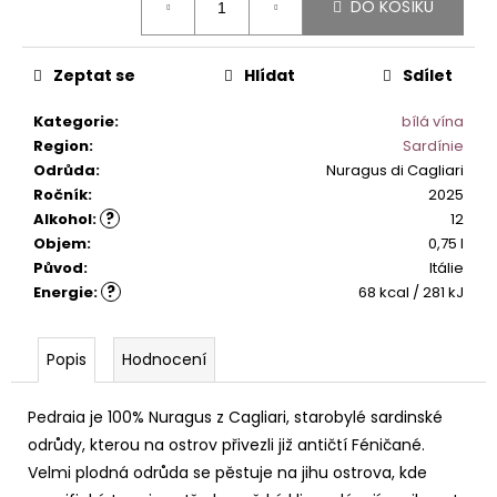
č
DO KOŠÍKU
cena:
u
j
e
Zeptat se
Hlídat
Sdílet
m
e
Kategorie
:
bílá vína
Region
:
Sardínie
Odrůda
:
Nuragus di Cagliari
IL
Ročník
:
2025
BASTARDO
?
Alkohol
:
12
ROSSO
Objem
:
0,75 l
ITALIANO
Původ
:
Itálie
249
?
Energie
:
68 kcal / 281 kJ
Kč
Popis
Hodnocení
Pedraia je 100% Nuragus z Cagliari, starobylé sardinské
odrůdy, kterou na ostrov přivezli již antičtí Féničané.
Velmi plodná odrůda se pěstuje na jihu ostrova, kde