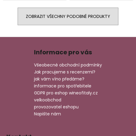
ZOBRAZIT VŠECHNY PODOBNÉ PRODUKTY
Z
á
Informace pro vás
p
a
Všeobecné obchodní podmínky
t
Jak pracujeme s recenzemi?
í
jak vám víno předáme?
informace pro spotřebitele
GDPR pro eshop wineofitaly.cz
velkoobchod
provozovatel eshopu
Napište nám