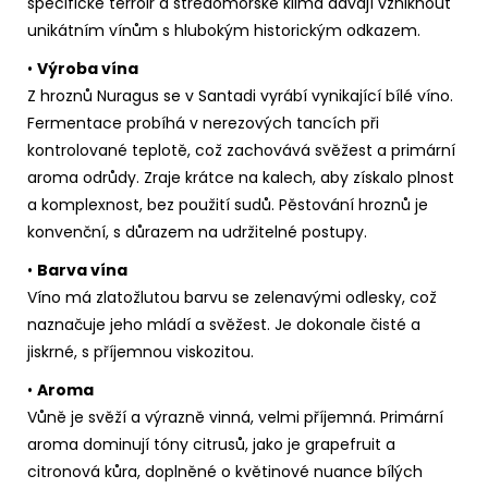
specifické terroir a středomořské klima dávají vzniknout
unikátním vínům s hlubokým historickým odkazem.
•
Výroba vína
Z hroznů Nuragus se v Santadi vyrábí vynikající bílé víno.
Fermentace probíhá v nerezových tancích při
kontrolované teplotě, což zachovává svěžest a primární
aroma odrůdy. Zraje krátce na kalech, aby získalo plnost
a komplexnost, bez použití sudů. Pěstování hroznů je
konvenční, s důrazem na udržitelné postupy.
•
Barva vína
Víno má zlatožlutou barvu se zelenavými odlesky, což
naznačuje jeho mládí a svěžest. Je dokonale čisté a
jiskrné, s příjemnou viskozitou.
•
Aroma
Vůně je svěží a výrazně vinná, velmi příjemná. Primární
aroma dominují tóny citrusů, jako je grapefruit a
citronová kůra, doplněné o květinové nuance bílých