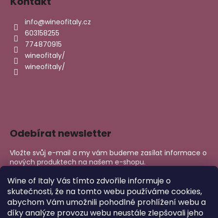
Kontakt
info
@
wineofitaly.cz
603158255
774870915
wineofitaly/
wineofitaly/
Odebírat newsletter
Vložte svůj e-mail a my vám budeme zasílat informace o
nových produktech na našem e-shopu.
E-mail
Wine of Italy Vás tímto zdvořile informuje o
skutečnosti, že na tomto webu používáme cookies,
abychom Vám umožnili pohodlné prohlížení webu a
PŘIHLÁSIT SE
díky analýze provozu webu neustále zlepšovali jeho