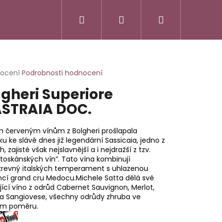
Hledat
Přihlášení
Nákupní
košík
rné
nocení
Podrobnosti hodnocení
cení
lgheri Superiore
ktu
ASTRAIA DOC.
m červeným vínům z Bolgheri prošlapala
ček.
ku ke slávě dnes již legendární Sassicaia, jedno z
h, zajisté však nejslavnější a i nejdražší z tzv.
toskánských vín”. Tato vína kombinují
krevný italských temperament s uhlazenou
ncí grand cru Medocu.Michele Satta dělá své
jící víno z odrůd Cabernet Sauvignon, Merlot,
 a Sangiovese, všechny odrůdy zhruba ve
ém poměru.
SSO ITALIANO