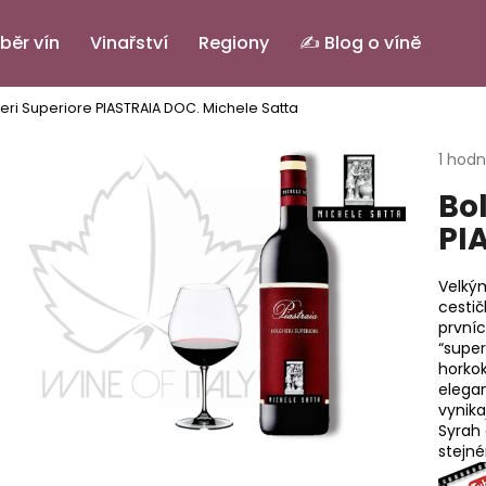
běr vín
Vinařství
Regiony
✍️ Blog o víně
eri Superiore PIASTRAIA DOC.
Michele Satta
Co potřebujete najít?
Průmě
1 hod
hodno
Bo
produ
HLEDAT
je
PI
5,0
z
5
Velký
Doporučujeme
hvězdi
cestič
prvníc
“super
horko
elega
vynika
Syrah
stejn
PINOT GRIGIO ALTO ADIGE DOC.
IL BASTARDO RO