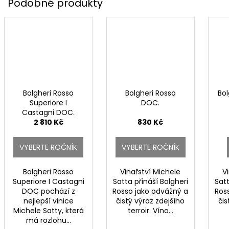
Bolgheri Rosso
Bolgheri Rosso
Bo
Superiore I
DOC.
Castagni DOC.
2 810 Kč
830 Kč
VYBERTE ROČNÍK
VYBERTE ROČNÍK
Bolgheri Rosso
Vinařství Michele
V
Superiore I Castagni
Satta přináší Bolgheri
Satt
DOC pochází z
Rosso jako odvážný a
Ros
nejlepší vinice
čistý výraz zdejšího
čis
Michele Satty, která
terroir. Víno...
má rozlohu...