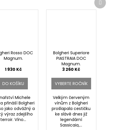
produkt
lgheri Rosso DOC
Bolgheri Superiore
Magnum.
PIASTRAIA DOC
Magnum.
1 930 Kč
3 260 Kč
DO KOŠÍKU
VYBERTE ROČNÍK
inařství Michele
Velkým červeným
a přináší Bolgheri
vínům z Bolgheri
so jako odvážný a
prošlapala cestičku
tý výraz zdejšího
ke slávě dnes již
terroir. Víno...
legendární
Sassicaia,...