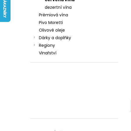
242 Kč
l
dezertní vína
Prémiová vína
Pivo Moretti
Olivové oleje
Dárky a doplňky
Regiony
Vinařství