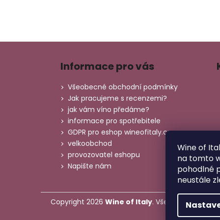
Z
á
Informace pro vás
p
a
Všeobecné obchodní podmínky
t
Jak pracujeme s recenzemi?
í
jak vám víno předáme?
informace pro spotřebitele
GDPR pro eshop wineofitaly.cz
velkoobchod
Wine of Ita
provozovatel eshopu
na tomto 
Napište nám
pohodlné p
neustále zl
Copyright 2026
Wine of Italy
. Všechna práva vy
Nastave