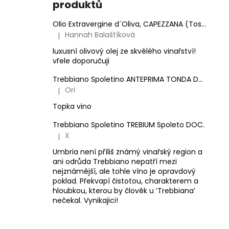
produktů
Olio Extravergine d´Oliva, CAPEZZANA (Toskánsko) - 0,5 l
Hannah Balaštíková
|
Hodnocení produktu je 5 z 5 hvězdiček.
luxusní olivový olej ze skvělého vinařství!
vřele doporučuji
Trebbiano Spoletino ANTEPRIMA TONDA DOC.
Ori
|
Hodnocení produktu je 5 z 5 hvězdiček.
Topka vino
Trebbiano Spoletino TREBIUM Spoleto DOC.
X
|
Hodnocení produktu je 5 z 5 hvězdiček.
Umbria není příliš známý vinařský region a
ani odrůda Trebbiano nepatří mezi
nejznámější, ale tohle víno je opravdový
poklad. Překvapí čistotou, charakterem a
hloubkou, kterou by člověk u ‘Trebbiana’
nečekal. Vynikajici!