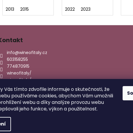
2013
2015
2022
2023
Kontakt
info
@
wineofitaly.cz
603158255
774870915
wineofitaly/
wineofitaly/
ly Vás tímto zdvořile informuje o skutečnosti, že
S
webu používáme cookies, abychom Vám umožnili
rohlížení webu a díky analýze provozu webu
epšovali jeho funkce, výkon a použitelnost.
hrazena.
Upravit nastavení cookies
ní