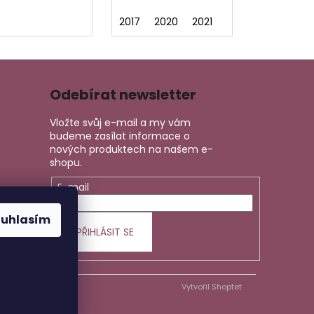
2017
2020
2021
Odebírat newsletter
Vložte svůj e-mail a my vám
budeme zasílat informace o
nových produktech na našem e-
shopu.
E-mail
ouhlasím
PŘIHLÁSIT SE
Vytvořil Shoptet