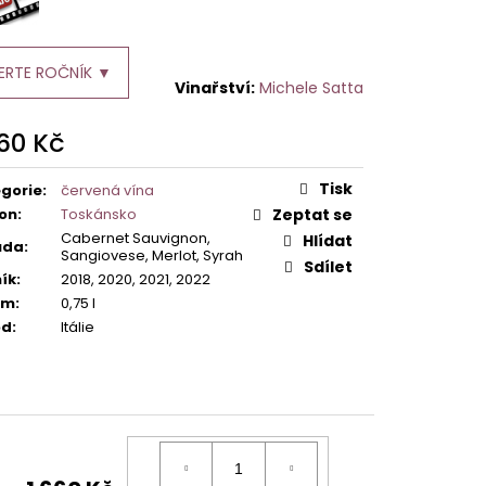
ERTE ROČNÍK ▼
Michele Satta
660 Kč
ná
:
Tisk
gorie
:
červená vína
on
:
Toskánsko
Zeptat se
Cabernet Sauvignon,
Hlídat
ůda
:
Sangiovese, Merlot, Syrah
Sdílet
ík
:
2018, 2020, 2021, 2022
em
:
0,75 l
od
:
Itálie