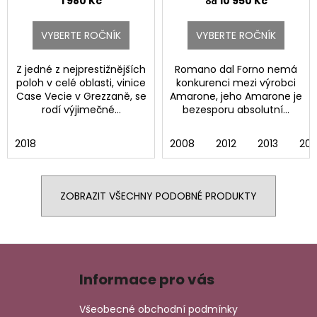
1 980 Kč
10 950 Kč
od
VYBERTE ROČNÍK
VYBERTE ROČNÍK
Z jedné z nejprestižnějších
Romano dal Forno nemá
poloh v celé oblasti, vinice
konkurenci mezi výrobci
Case Vecie v Grezzaně, se
Amarone, jeho Amarone je
rodí výjimečné...
bezesporu absolutní...
2018
2008
2012
2013
201
ZOBRAZIT VŠECHNY PODOBNÉ PRODUKTY
Z
á
Informace pro vás
p
a
Všeobecné obchodní podmínky