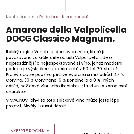
a
j
Průměrné
Neohodnoceno
Podrobnosti hodnocení
í
hodnocení
Amarone della Valpolicella
produktu
t
je
DOCG Classico Magnum.
?
0,0
z
5
Italský region Veneto je domovem vína, které je
hvězdiček.
považováno za krále celé oblasti Valpolicella. Jde o
nejprestižnější a nejrespektovanější víno, jehož moderní
podoba je výsledkem experimentů z 50. let 20. století.
HLEDAT
Pro výrobu se používá pečlivě vybraná směs odrůd: 47 %
Corvina, 39 % Corvinone, 6 % Rondinella a 8 % jiných
odrůd, což dává vínu jeho ikonickou strukturu a komplexní
charakter.
D
V MAGNUM láhvi se toto špičkové víno může ještě lépe
o
projevit. Skvělý luxusní dárek!
p
o
r
u
VYBERTE ROČNÍK ▼