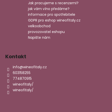
t
Jak pracujeme s recenzemi?
í
jak vám víno předáme?
informace pro spotřebitele
GDPR pro eshop wineofitaly.cz
velkoobchod
provozovatel eshopu
Napište nám
Kontakt
info
@
wineofitaly.cz
603158255
774870915
wineofitaly/
wineofitaly/