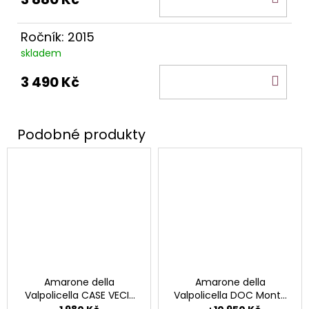
KOŠ
Ročník: 2015
skladem
DO
3 490 Kč
KOŠ
Amarone della
Amarone della
Valpolicella CASE VECIE
Valpolicella DOC Monte
DOCG.
Lodoletta.