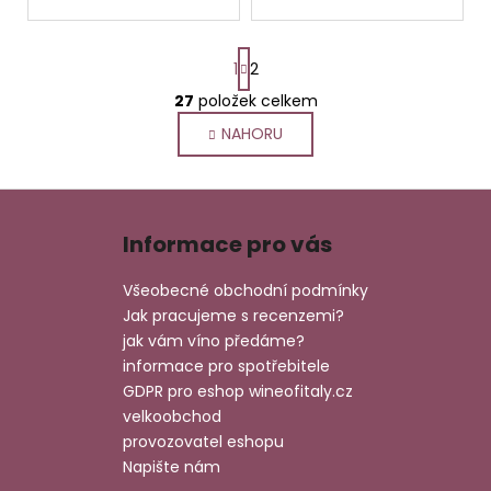
S
1
2
t
r
27
položek celkem
O
á
v
NAHORU
n
l
k
o
á
Z
v
d
á
á
a
Informace pro vás
n
p
c
í
í
a
Všeobecné obchodní podmínky
p
t
Jak pracujeme s recenzemi?
r
í
jak vám víno předáme?
v
informace pro spotřebitele
k
GDPR pro eshop wineofitaly.cz
y
velkoobchod
v
provozovatel eshopu
ý
Napište nám
p