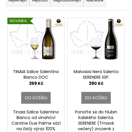
a
Nejlevnější
Nejdražší
Nejprodávanější
Abecedně
z
e
V
NOVINKA
n
ý
í
p
p
i
r
s
o
p
d
r
u
o
TINAIA Salice Salentino
Malvasia Nera Salento
k
Bianco DOC
SERENERE IGP.
d
Cantine Due Palme
Cantine Due Palme
359 Kč
390 Kč
t
u
ů
k
DO KOŠÍKU
DO KOŠÍKU
t
ů
Tinaia Salice Salentino
Ponořte se do hlubin
Bianco od vinařství
italského Salenta.
Cantine Due Palme sází
SERENERE (Tmavé
na čistý výraz 100%
večery) zrozené z