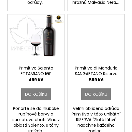
odrůdy...
hroznů Malvasia Nera,...
Primitivo Salento
Primitivo di Manduria
ETTAMIANO IGP
SANGAETANO Riserva
Cantine Due Palme
DOP
499 Kč
589 Kč
Cantine Due Palme
DO KOŠÍKU
DO KOŠÍKU
Ponořte se do hluboké
Velmi oblíbená odrůda
rubínové barvy a
Primitivo v této unikátní
sametové chuti. Víno z
RISERVA "Zlaté láhvi"
oblasti Salento, s tóny
nadchne každého
zralých...
znalce...