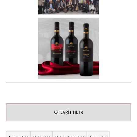
OTEVŘÍT FILTR
Ř