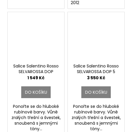
2012
Salice Salentino Rosso
Salice Salentino Rosso
SELVAROSSA DOP
SELVAROSSA DOP 5
Magnum.
litrů.
1 549 Kč
3 550 Kč
Cantine Due Palme
Cantine Due Palme
DO KOŠÍKU
DO KOŠÍKU
Ponořte se do hluboké
Ponořte se do hluboké
rubínové barvy. Vůně
rubínové barvy. Vůně
zralých třešní a švestek,
zralých třešní a švestek,
snoubená s jemnými
snoubená s jemnými
tóny...
tóny...