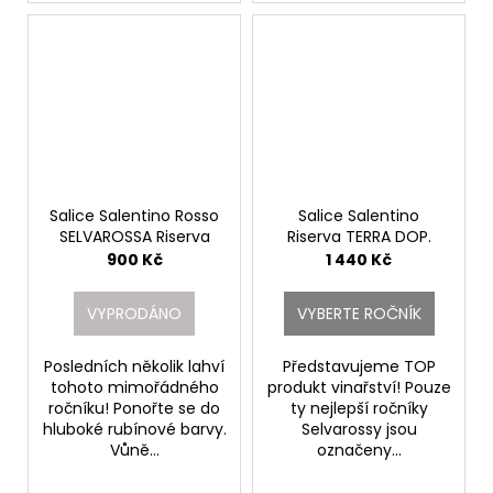
Salice Salentino Rosso
Salice Salentino
SELVAROSSA Riserva
Riserva TERRA DOP.
DOP r.2010
Cantine Due Palme
900 Kč
1 440 Kč
Cantine Due Palme
VYPRODÁNO
VYBERTE ROČNÍK
Posledních několik lahví
Představujeme TOP
tohoto mimořádného
produkt vinařství! Pouze
ročníku! Ponořte se do
ty nejlepší ročníky
hluboké rubínové barvy.
Selvarossy jsou
Vůně...
označeny...