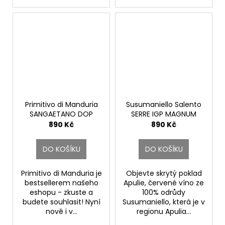
Primitivo di Manduria
Susumaniello Salento
SANGAETANO DOP
SERRE IGP MAGNUM
MAGNUM
Cantine Due Palme
890 Kč
890 Kč
Cantine Due Palme
DO KOŠÍKU
DO KOŠÍKU
Primitivo di Manduria je
Objevte skrytý poklad
bestsellerem našeho
Apulie, červené víno ze
eshopu - zkuste a
100% odrůdy
budete souhlasit! Nyní
Susumaniello, která je v
nově i v...
regionu Apulia...