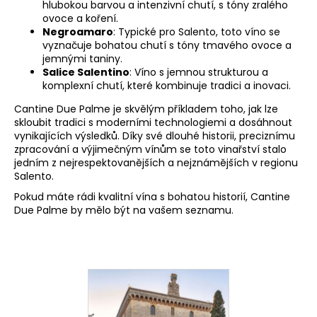
č
hlubokou barvou a intenzivní chutí, s tóny zralého
u
ovoce a koření.
j
Negroamaro
: Typické pro Salento, toto víno se
vyznačuje bohatou chutí s tóny tmavého ovoce a
e
jemnými taniny.
m
Salice Salentino
: Víno s jemnou strukturou a
e
komplexní chutí, které kombinuje tradici a inovaci.
Cantine Due Palme je skvělým příkladem toho, jak lze
MONTEPULCIANO
skloubit tradici s moderními technologiemi a dosáhnout
D
vynikajících výsledků. Díky své dlouhé historii, preciznímu
´ABRUZZO
zpracování a výjimečným vínům se toto vinařství stalo
RIPAROSSO
jedním z nejrespektovanějších a nejznámějších v regionu
DOC.
Salento.
ILLUMINATI
VINI
Pokud máte rádi kvalitní vína s bohatou historií, Cantine
Due Palme by mělo být na vašem seznamu.
295
Kč