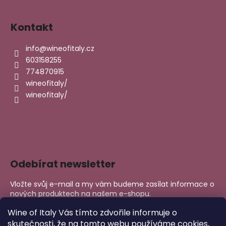
i
s
u
Kontakt
info
@
wineofitaly.cz
603158255
774870915
wineofitaly/
wineofitaly/
Odebírat newsletter
Vložte svůj e-mail a my vám budeme zasílat informace o
nových produktech na našem e-shopu.
E-mail
Wine of Italy Vás tímto zdvořile informuje o
skutečnosti, že na tomto webu používáme cookies,