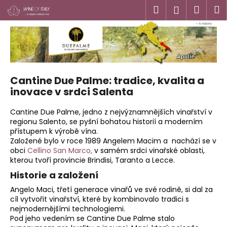
K
Přejít
Hledat
Náku
M
Přihlášen
na
o
obsah
Zpět
Zpět
košík
š
í
C
k
o
Cantine Due Palme: tradice, kvalita a
p
inovace v srdci Salenta
o
t
Cantine Due Palme, jedno z nejvýznamnějších vinařství v
ř
regionu Salento, se pyšní bohatou historií a moderním
přístupem k výrobě vína.
e
Založené bylo v roce 1989 Angelem Macim a nachází se v
b
obci
Cellino San Marco,
v samém srdci vinařské oblasti,
u
kterou tvoří provincie Brindisi, Taranto a Lecce.
j
Historie a založení
e
Angelo Maci, třetí generace vinařů ve své rodině, si dal za
t
cíl vytvořit vinařství, které by kombinovalo tradici s
nejmodernějšími technologiemi.
e
Pod jeho vedením se Cantine Due Palme stalo
n