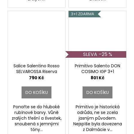
3+1 ZDARMA
–25 %
Salice Salentino Rosso
Primitivo Salento DON
SELVAROSSA Riserva
COSIMO IGP 3+1
DOP.
Cantine Due Palme
790 Kč
801 Kč
Cantine Due Palme
DO KOŠÍKU
DO KOŠÍKU
Ponořte se do hluboké
Primitivo je historická
rubínové barvy. Vůně
odrůda, ne se zcela
zralých třešní a švestek,
jasným původem.
snoubená s jemnými
Nejspíše byla dovezena
tóny...
z Dalmácie v...