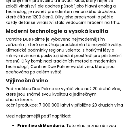
synonymem pro kvalitu a inovaci. Maci, který nejenže
a
založil vinařství, ale dodnes působí jako hlavní enolog a
technolog, je rovněž prezidentem vinařského družstva,
j
které čítá na 1200 členů. Díky jeho preciznosti a péči o
í
každý detail se vinařství stalo vedoucím hráčem na trhu.
t
Moderní technologie a vysoká kvalita
?
Cantine Due Palme je vybaveno nejmodernějším
zařízením, které umožňuje produkci vín té nejvyšší kvality.
Klimatické podmínky regionu Salento, s horkými léty a
mírnými zimami, poskytují ideální prostředí pro pěstování
hroznů. Díky kombinaci tradičních metod a moderních
technologií, Cantine Due Palme vyrábí vína, která jsou
HLEDAT
oceňována po celém světě.
Výjimečná víno
Pod značkou Due Palme se vyrábí více než 20 druhů vína,
D
které jsou známé svou kvalitou a jedinečným
o
charakterem.
p
Roční produkce: 7 000 000 lahví v přibližně 20 druzích vína
o
Mezi nejznámější patří například:
r
u
Primitivo di Manduria
: Toto víno je známé svou