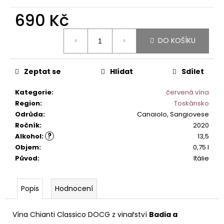
č
u
690 Kč
j
Měrná
e
DO KOŠÍKU
cena:
m
e
Zeptat se
Hlídat
Sdílet
PRIMITIVO
Kategorie
:
červená vína
DI
MANDURIA
Region
:
Toskánsko
SANGAETANO
Odrůda
:
Canaiolo, Sangiovese
DOP.
Ročník
:
2020
349
?
Alkohol
:
13,5
Kč
Objem
:
0,75 l
Původ
:
Itálie
Popis
Hodnocení
Vína Chianti Classico DOCG z vinařství
Badia a