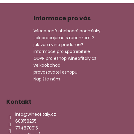
Z
á
Informace pro vás
p
a
Všeobecné obchodní podmínky
t
Jak pracujeme s recenzemi?
í
jak vám víno předáme?
informace pro spotřebitele
GDPR pro eshop wineofitaly.cz
velkoobchod
provozovatel eshopu
Napište nám
Kontakt
info
@
wineofitaly.cz
603158255
774870915