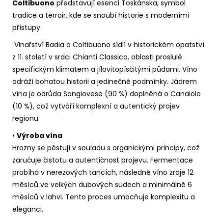
Coltibuono
představují esenci Toskánska, symbol
tradice a terroir, kde se snoubí historie s moderními
přístupy.
Vinařství Badia a Coltibuono sídlí v historickém opatství
z 11. století v srdci Chianti Classico, oblasti proslulé
specifickým klimatem a jílovitopísčitými půdami. Víno
odráží bohatou historii a jedinečné podmínky. Jádrem
vína je odrůda Sangiovese (90 %) doplněná o Canaiolo
(10 %), což vytváří komplexní a autentický projev
regionu.
•
Výroba vína
Hrozny se pěstují v souladu s organickými principy, což
zaručuje čistotu a autentičnost projevu. Fermentace
probíhá v nerezových tancích, následně víno zraje 12
měsíců ve velkých dubových sudech a minimálně 6
měsíců v lahvi. Tento proces umocňuje komplexitu a
eleganci.