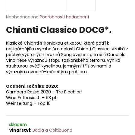
a
j
Průměrné
Neohodnoceno
Podrobnosti hodnocení
í
hodnocení
Chianti Classico DOCG*.
produktu
t
je
?
0,0
Klasické Chianti s ikonickou etiketou, která patří k
z
nejznámějším symbolům oblasti Chianti Classico, vzniká z
5
pečlivě vybraných hroznů Sangiovese s příměsí Canaiola.
hvězdiček.
Víno nese výraznou stopu toskánského terroiru, vyniká
strukturou, svěží kyselinou, jemnými tříslovinami a
HLEDAT
výrazným ovocně-kořenitým profilem.
Ocenění ročníku 2020:
Gambero Rosso 2020 – Tre Bicchieri
D
Wine Enthusiast – 93 pt.
o
Weinzeitung – Top 10
p
o
r
skladem
u
Badia a Coltibuono