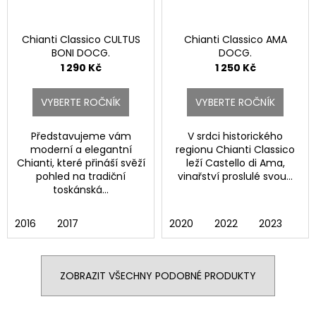
Chianti Classico CULTUS
Chianti Classico AMA
BONI DOCG.
DOCG.
1 290 Kč
1 250 Kč
VYBERTE ROČNÍK
VYBERTE ROČNÍK
Představujeme vám
V srdci historického
moderní a elegantní
regionu Chianti Classico
Chianti, které přináší svěží
leží Castello di Ama,
pohled na tradiční
vinařství proslulé svou...
toskánská...
2016
2017
2020
2022
2023
ZOBRAZIT VŠECHNY PODOBNÉ PRODUKTY