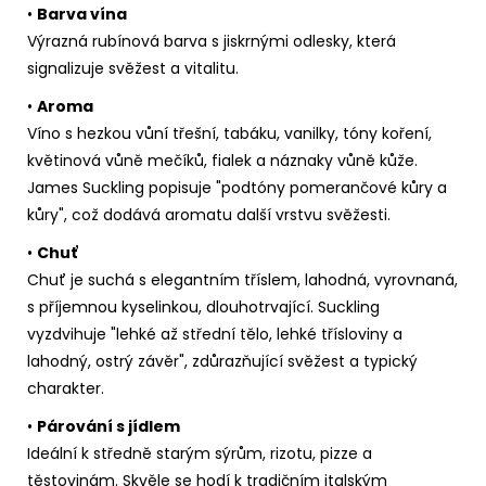
•
Barva vína
Výrazná rubínová barva s jiskrnými odlesky, která
signalizuje svěžest a vitalitu.
•
Aroma
Víno s hezkou vůní třešní, tabáku, vanilky, tóny koření,
květinová vůně mečíků, fialek a náznaky vůně kůže.
James Suckling popisuje "podtóny pomerančové kůry a
kůry", což dodává aromatu další vrstvu svěžesti.
•
Chuť
Chuť je suchá s elegantním tříslem, lahodná, vyrovnaná,
s příjemnou kyselinkou, dlouhotrvající. Suckling
vyzdvihuje "lehké až střední tělo, lehké třísloviny a
lahodný, ostrý závěr", zdůrazňující svěžest a typický
charakter.
•
Párování s jídlem
Ideální k středně starým sýrům, rizotu, pizze a
těstovinám. Skvěle se hodí k tradičním italským