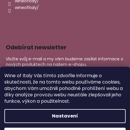
wineofitaly/
wineofitaly/
Odebírat newsletter
Vložte svůj e-mail a my vám budeme zasílat informace o
nových produktech na našem e-shopu.
E-mail
Wine of Italy Vás tímto zdvořile informuje o
skutečnosti, že na tomto webu používáme cookies,
abychom Vám umožnili pohodlné prohlížení webu a
PŘIHLÁSIT SE
díky analýze provozu webu neustále zlepšovali jeho
funkce, výkon a použitelnost.
Nastavení
Copyright 2026
Wine of Italy
. Všechna práva vyhrazena.
Upravit nastavení cookies