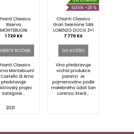
D
–25 %
A
R
hianti Classico
Chianti Classico
M
Riserva
Gran Selezione SAN
A
MONTEBUONI
LORENZO DOCG 3+1
1 720 Kč
DOCG.
7 770 Kč
YBERTE ROČNÍK
DO KOŠÍKU
hianti Classico
Víno představuje
serva Montebuoni
vrchol produkce
 Castello di Ama
panství. Je
představuje
pojmenováno podle
strovský projev
malebného údolí San
kategorie...
Lorenzo, které...
9
2021