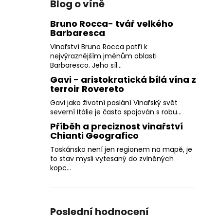
Blog o víně
Bruno Rocca- tvář velkého
Barbaresca
Vinařství Bruno Rocca patří k
nejvýraznějším jménům oblasti
Barbaresco. Jeho síl...
Gavi - aristokratická bílá vína z
terroir Rovereto
Gavi jako životní poslání Vinařský svět
severní Itálie je často spojován s robu...
Příběh a preciznost vinařství
Chianti Geografico
Toskánsko není jen regionem na mapě, je
to stav mysli vytesaný do zvlněných
kopc...
Poslední hodnocení