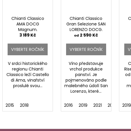
Chianti Classico
Chianti Classico
C
AMA DOCG
Gran Selezione SAN
Magnum.
LORENZO DOCG.
3 189 Kč
2 590 Kč
od
VYBERTE ROČNÍK
VYBERTE ROČNÍK
V
V srdci historického
Víno představuje
C
regionu Chianti
vrchol produkce
Ri
Classico leží Castello
panství. Je
od
di Ama, vinařství
pojmenováno podle
proslulé svou...
malebného údolí San
mi
Lorenzo, které...
2015
2018
2016
2019
2021
2022
201