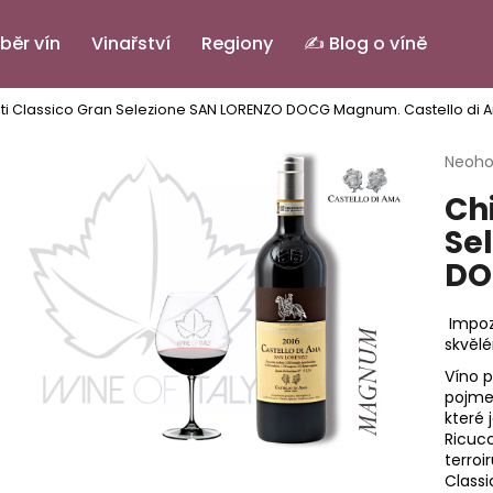
běr vín
Vinařství
Regiony
✍️ Blog o víně
ti Classico Gran Selezione SAN LORENZO DOCG Magnum.
Castello di
Co potřebujete najít?
Průmě
Neoh
hodno
Ch
produ
HLEDAT
je
Se
0,0
DO
z
5
Doporučujeme
hvězdi
Impoz
skvělé
Víno p
pojme
které j
Ricucc
terroi
PINOT GRIGIO ALTO ADIGE DOC.
IL BASTARDO RO
Classi