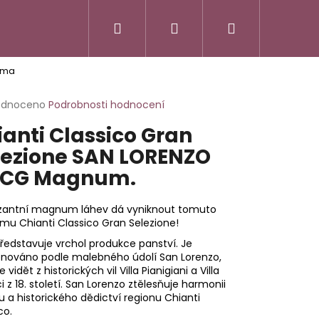
Hledat
Přihlášení
Nákupní
 Ama
košík
rné
odnoceno
Podrobnosti hodnocení
cení
ianti Classico Gran
ktu
lezione SAN LORENZO
CG Magnum.
ček.
antní magnum láhev dá vyniknout tomuto
mu Chianti Classico Gran Selezione!
ředstavuje vrchol produkce panství. Je
nováno podle malebného údolí San Lorenzo,
e vidět z historických vil Villa Pianigiani a Villa
i z 18. století. San Lorenzo ztělesňuje harmonii
ru a historického dědictví regionu Chianti
SSO ITALIANO
co.