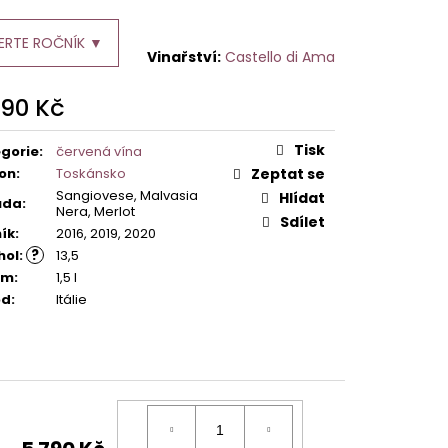
ERTE ROČNÍK ▼
Castello di Ama
790 Kč
ná
:
Tisk
gorie
:
červená vína
on
:
Toskánsko
Zeptat se
Sangiovese, Malvasia
Hlídat
ůda
:
Nera, Merlot
Sdílet
ík
:
2016, 2019, 2020
?
hol
:
13,5
em
:
1,5 l
od
:
Itálie