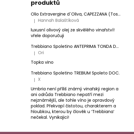
produktů
Olio Extravergine d´Oliva, CAPEZZANA (Toskánsko) - 0,5 l
Hannah Balaštíková
|
Hodnocení produktu je 5 z 5 hvězdiček.
luxusní olivový olej ze skvělého vinařství!
vřele doporučuji
Trebbiano Spoletino ANTEPRIMA TONDA DOC.
Ori
|
Hodnocení produktu je 5 z 5 hvězdiček.
Topka vino
Trebbiano Spoletino TREBIUM Spoleto DOC.
X
|
Hodnocení produktu je 5 z 5 hvězdiček.
Umbria není příliš známý vinařský region a
ani odrůda Trebbiano nepatří mezi
nejznámější, ale tohle víno je opravdový
poklad. Překvapí čistotou, charakterem a
hloubkou, kterou by člověk u ‘Trebbiana’
nečekal. Vynikajici!