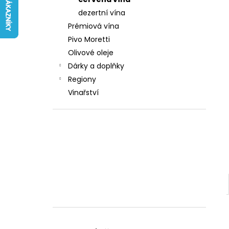
242 Kč
l
dezertní vína
Prémiová vína
Pivo Moretti
Olivové oleje
Dárky a doplňky
Regiony
Vinařství