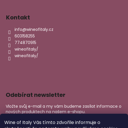
Kontakt
info
@
wineofitaly.cz
603158255
774870915
wineofitaly/
wineofitaly/
Odebírat newsletter
Vložte svůj e-mail a my vám budeme zasílat informace o
nových produktech na našem e-shopu.
E-mail
Wine of Italy Vás tímto zdvořile informuje o