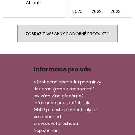
Chianti...
2020
2022
2023
ZOBRAZIT VŠECHNY PODOBNÉ PRODUKTY
Z
á
Informace pro vás
p
a
Všeobecné obchodní podmínky
t
Jak pracujeme s recenzemi?
í
jak vám víno předáme?
informace pro spotřebitele
GDPR pro eshop wineofitaly.cz
velkoobchod
provozovatel eshopu
Napište nám