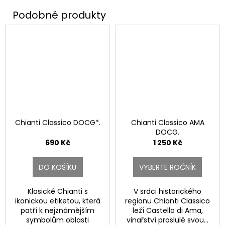
Chianti Classico DOCG*.
Chianti Classico AMA
DOCG.
690 Kč
1 250 Kč
DO KOŠÍKU
VYBERTE ROČNÍK
Klasické Chianti s
V srdci historického
ikonickou etiketou, která
regionu Chianti Classico
patří k nejznámějším
leží Castello di Ama,
symbolům oblasti
vinařství proslulé svou...