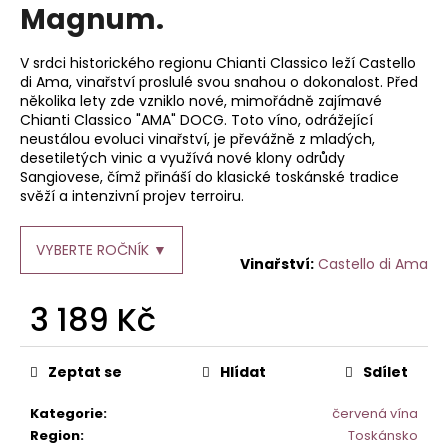
je
Magnum.
a
0,0
z
j
5
V srdci historického regionu Chianti Classico leží Castello
í
hvězdiček.
di Ama, vinařství proslulé svou snahou o dokonalost. Před
t
několika lety zde vzniklo nové, mimořádně zajímavé
Chianti Classico "AMA" DOCG. Toto víno, odrážející
?
neustálou evoluci vinařství, je převážně z mladých,
desetiletých vinic a využívá nové klony odrůdy
Sangiovese, čímž přináší do klasické toskánské tradice
svěží a intenzivní projev terroiru.
HLEDAT
VYBERTE ROČNÍK ▼
Castello di Ama
3 189 Kč
D
o
Měrná
p
cena:
Zeptat se
Hlídat
Sdílet
o
r
Kategorie
:
červená vína
u
Region
:
Toskánsko