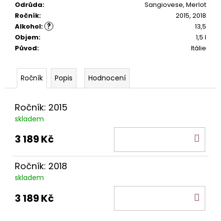
č
Odrůda
:
Sangiovese, Merlot
u
Ročník
:
2015, 2018
j
?
Alkohol
:
13,5
e
Objem
:
1,5 l
m
Původ
:
Itálie
e
Popis
Hodnocení
MONTEPULCIANO
D
´ABRUZZO
Ročník: 2015
ILICO
DOC
skladem
339
DO
3 189 Kč
Kč
KOŠ
Ročník: 2018
skladem
DO
3 189 Kč
KOŠ