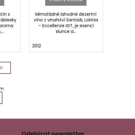
tín s
Mimořádně lahodné dezertní
áblesky
víno z vinařství Santadi, Latinia
 aroma
– Eccellenze IGT, je esencí
...
slunce a...
2012
CH
em
Odebírat newsletter