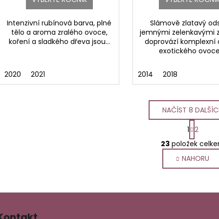
Intenzivní rubínová barva, plné
Slámově zlatavý ods
tělo a aroma zralého ovoce,
jemnými zelenkavými z
koření a sladkého dřeva jsou...
doprovází komplexní
exotického ovoce,
2020
2021
2014
2018
NAČÍST 8 DALŠÍ
S
1
2
O
t
23
položek celk
r
v
á
NAHORU
l
n
á
k
d
o
a
v
c
á
n
í
Kontakt