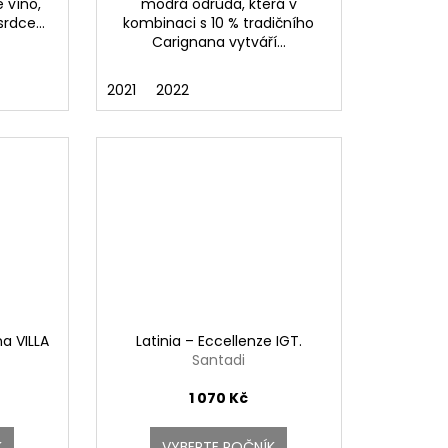
é víno,
modrá odrůda, která v
rdce...
kombinaci s 10 % tradičního
Carignana vytváří...
2021
2022
a VILLA
Latinia – Eccellenze IGT.
Santadi
1 070 Kč
K
VYBERTE ROČNÍK