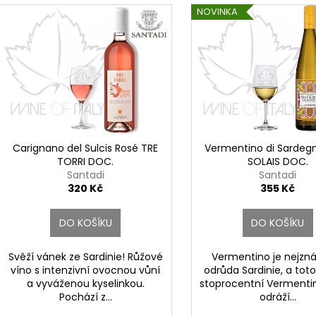
V
r
NOVINKA
ý
o
p
d
i
u
s
k
p
t
r
ů
o
d
Carignano del Sulcis Rosé TRE
Vermentino di Sardegn
TORRI DOC.
SOLAIS DOC.
u
Santadi
Santadi
k
320 Kč
355 Kč
t
ů
DO KOŠÍKU
DO KOŠÍKU
Svěží vánek ze Sardinie! Růžové
Vermentino je nejzn
víno s intenzivní ovocnou vůní
odrůda Sardinie, a toto
a vyváženou kyselinkou.
stoprocentní Vermentin
Pochází z...
odráží...