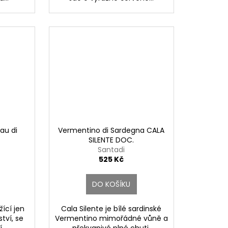
au di
Vermentino di Sardegna CALA
SILENTE DOC.
Santadi
525 Kč
DO KOŠÍKU
žící jen
Cala Silente je bílé sardinské
tví, se
Vermentino mimořádné vůně a
..
překvapivé plné chuti,