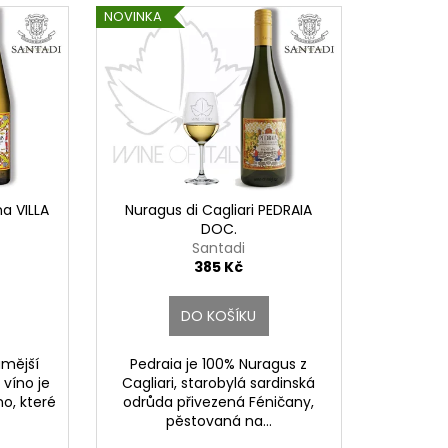
NOVINKA
a VILLA
Nuragus di Cagliari PEDRAIA
DOC.
Santadi
385 Kč
DO KOŠÍKU
ámější
Pedraia je 100% Nuragus z
 víno je
Cagliari, starobylá sardinská
o, které
odrůda přivezená Féničany,
pěstovaná na...