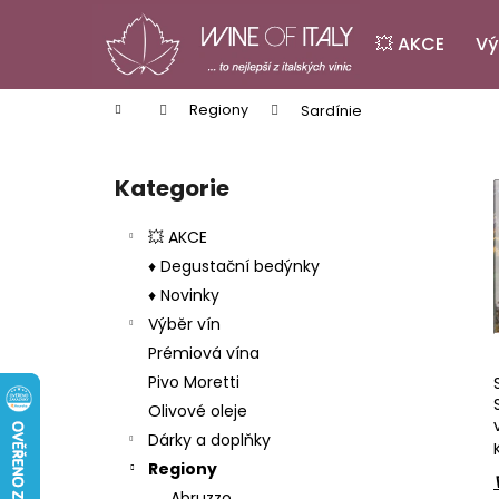
K
Přejít
na
o
💥 AKCE
Vý
obsah
Zpět
Zpět
š
do
do
í
Domů
Regiony
Sardínie
k
obchodu
obchodu
P
o
Kategorie
Přeskočit
s
kategorie
t
💥 AKCE
r
♦ Degustační bedýnky
a
♦ Novinky
n
Výběr vín
n
Prémiová vína
í
Pivo Moretti
p
Olivové oleje
a
Dárky a doplňky
n
Regiony
PINOT GRIGIO LA BASTARDA IGT
e
Abruzzo