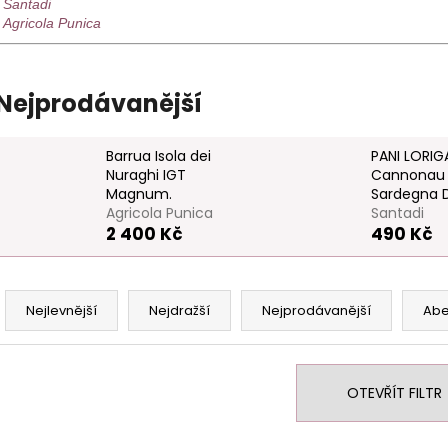
WALCH
DI BASCIANO
Santadi
Agricola Punica
529 Kč
249 Kč
Nejprodávanější
Barrua Isola dei
PANI LORIG
Nuraghi IGT
Cannonau 
Magnum.
Sardegna 
Agricola Punica
Santadi
2 400 Kč
490 Kč
Ř
a
Nejlevnější
Nejdražší
Nejprodávanější
Ab
z
e
n
OTEVŘÍT FILTR
í
p