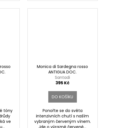
 rosso
Monica di Sardegna rosso
OC.
ANTIGUA DOC.
Santadi
395 Kč
DO KOŠÍKU
é tóny
Ponořte se do světa
drůdy
intenzivních chutí s naším
iká ve
vybraným červeným vínem.
...
Jde o výrazné červené...