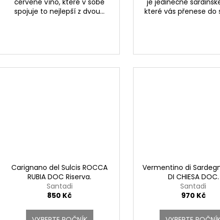
červené víno, které v sobě
je jedinečné sardinsk
spojuje to nejlepší z dvou...
které vás přenese do s
Carignano del Sulcis ROCCA
Vermentino di Sardegn
RUBIA DOC Riserva.
DI CHIESA DOC.
Santadi
Santadi
850 Kč
970 Kč
VYBERTE ROČNÍK
VYBERTE ROČNÍ