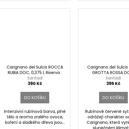
Capezzana
Carignano del Sulcis ROCCA
Carignano del Sulcis
RUBIA DOC, 0,375 l, Riserva .
GROTTA ROSSA D
Santadi
Santadi
nelli San Marco
390 Kč
395 Kč
DO KOŠÍKU
DO KOŠÍKU
lli San Marco
Intenzivní rubínová barva, plné
Rubínově červené syt
tělo a aroma zralého ovoce,
odrážejí charakter o
koření a sladkého dřeva jsou...
Carignano, která vyn
slunečném klimatu