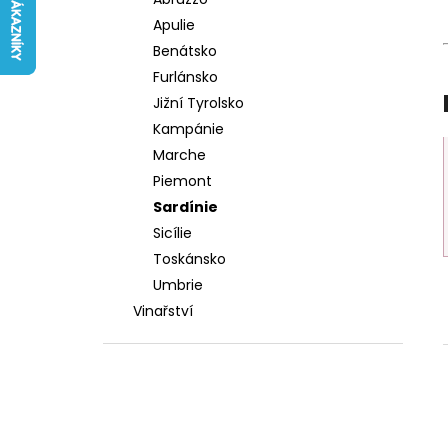
FATTORIA DI BASCIANO
l
Apulie
242 Kč
Benátsko
Furlánsko
Jižní Tyrolsko
Kampánie
Marche
Piemont
Sardínie
Sicílie
Toskánsko
Umbrie
Vinařství