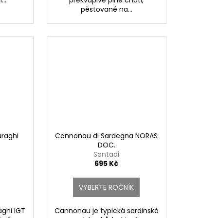
pěstované na...
uraghi
Cannonau di Sardegna NORAS
DOC.
Santadi
695 Kč
VYBERTE ROČNÍK
aghi IGT
Cannonau je typická sardinská