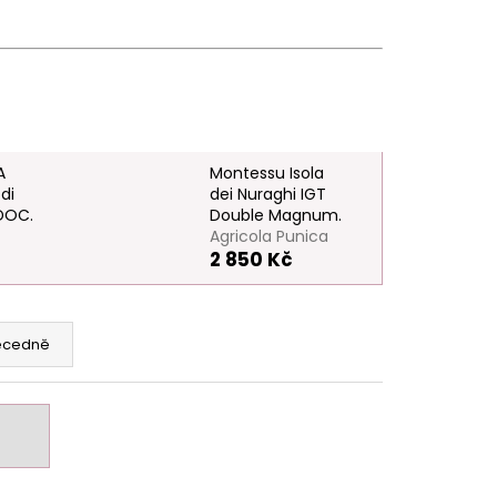
A
Montessu Isola
di
dei Nuraghi IGT
DOC.
Double Magnum.
Agricola Punica
2 850 Kč
ecedně