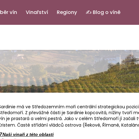
běr vín
Vinařství
Regiony
✍️ Blog o víně
Co potřebujete najít?
HLEDAT
Doporučujeme
Sardinie má ve Středozemním moři centrální strategickou pozici.
Středomoří. Z převážné části je Sardinie kopcovitá, nížiny tvoří 
vín je prastará a velmi pestrá. Jako v celém Středomoří jí začali tv
Kristem. Časté střídání vládců ostrova (Řekové, Římané, Katalánci
PINOT GRIGIO ALTO ADIGE DOC.
ELENA
IL BASTARDO RO
∇ Naši vinaři z této oblasti