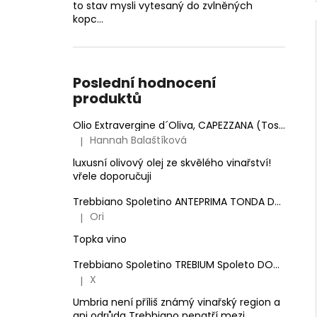
to stav mysli vytesaný do zvlněných
kopc...
Poslední hodnocení
produktů
Olio Extravergine d´Oliva, CAPEZZANA (Toskánsko) - 0,5 l
Hannah Balaštíková
|
Hodnocení produktu je 5 z 5 hvězdiček.
luxusní olivový olej ze skvělého vinařství!
vřele doporučuji
Trebbiano Spoletino ANTEPRIMA TONDA DOC.
Anto
Ori
|
Hodnocení produktu je 5 z 5 hvězdiček.
Topka vino
Trebbiano Spoletino TREBIUM Spoleto DOC.
Antone
X
|
Hodnocení produktu je 5 z 5 hvězdiček.
Umbria není příliš známý vinařský region a
ani odrůda Trebbiano nepatří mezi