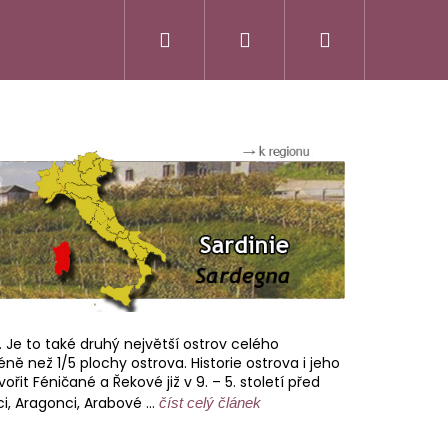
Hledat
Přihlášení
Nákupní
košík
 Je to také druhý největší ostrov celého
méně než 1/5 plochy ostrova.
Historie ostrova i jeho
ořit Féničané a Řekové již v 9. – 5. století před
, Aragonci, Arabové ...
číst celý článek
SSO ITALIANO
FATTORIA