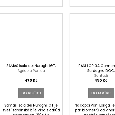
SAMAS Isola dei Nuraghi IGT.
PANI LORIGA Cannon
Agricola Punica
Sardegna DOC.
Santadi
470 Kč
490 Kč
DO KOŠÍKU
DO KOŠÍKU
Samas Isola dei Nuraghi IGT je
Na kopci Pani Loriga, le
svěží sardinské bílé víno z odrůd
pár kilometrů od vinařs
Vermentino (80%) a
nachází množství.